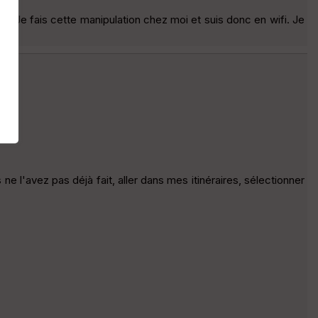
PS. Je fais cette manipulation chez moi et suis donc en wifi. Je
ne l'avez pas déjà fait, aller dans mes itinéraires, sélectionner