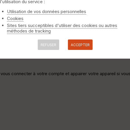
d'utilisation du service :
ur Wahoo qu'il affiche de lui même mais je ne reçois rien sur le G
Utilisation de vos données personnelles
Cookies
Sites tiers succeptibles d'utiliser des cookies ou autres
méthodes de tracking
REFUSER
ACCEPTER
e, vous connecter à votre compte et appairer votre appareil si vous 