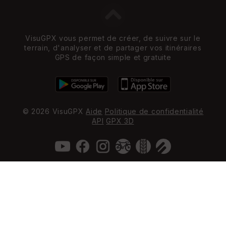
VisuGPX vous permet de créer, de suivre sur le
terrain, d'analyser et de partager vos itinéraires
GPS de façon simple et gratuite
© 2026 VisuGPX
Aide
Politique de confidentialité
API
GPX 3D