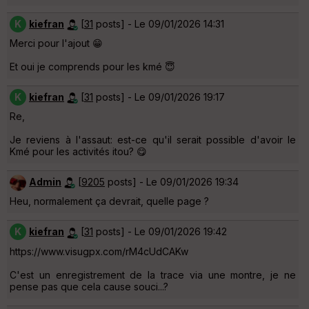
K
kiefran
[
31
posts] - Le 09/01/2026 14:31
Merci pour l'ajout 😁
Et oui je comprends pour les kmé 😇
K
kiefran
[
31
posts] - Le 09/01/2026 19:17
Re,
Je reviens à l'assaut: est-ce qu'il serait possible d'avoir le
Kmé pour les activités itou? 😋
Admin
[
9205
posts] - Le 09/01/2026 19:34
Heu, normalement ça devrait, quelle page ?
K
kiefran
[
31
posts] - Le 09/01/2026 19:42
https://www.visugpx.com/rM4cUdCAKw
C'est un enregistrement de la trace via une montre, je ne
pense pas que cela cause souci...?