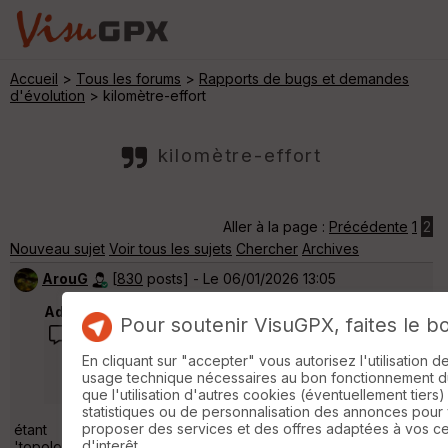
Accueil
>
Tous les forums
>
Rapports de bugs et demandes
d'évolution
> kilomètre-effort
kilomètre-effort
Aller à la page :
Précédente
1
2
Nouveau sujet
Voir tous les sujets
Chercher
Archives
ArouG
[
830
posts] - Le 06/01/2026 13:05
Admin a dit :
Pour soutenir VisuGPX, faites le b
J'ai limité l'affichage de cette donnée aux
En cliquant sur "accepter" vous autorisez l'utilisation 
seules activités à pied.
usage technique nécessaires au bon fonctionnement du 
que l'utilisation d'autres cookies (éventuellement tiers)
statistiques ou de personnalisation des annonces pour
proposer des services et des offres adaptées à vos c
étant donné que c'est une information purement
d'interêt.
'topologique', elle aurait pu en intéresser d'autres mais ... why