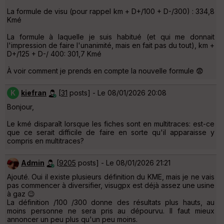
La formule de visu (pour rappel km + D+/100 + D-/300) : 334,8
Kmé
La formule à laquelle je suis habitué (et qui me donnait
l'impression de faire l'unanimité, mais en fait pas du tout), km +
D+/125 + D-/ 400: 301,7 Kmé
À voir comment je prends en compte la nouvelle formule 😨
K
kiefran
[
31
posts] - Le 08/01/2026 20:08
Bonjour,
Le kmé disparaît lorsque les fiches sont en multitraces: est-ce
que ce serait difficile de faire en sorte qu'il apparaisse y
compris en multitraces?
Admin
[
9205
posts] - Le 08/01/2026 21:21
Ajouté. Oui il existe plusieurs définition du KME, mais je ne vais
pas commencer à diversifier, visugpx est déjà assez une usine
à gaz 😉
La définition /100 /300 donne des résultats plus hauts, au
moins personne ne sera pris au dépourvu. Il faut mieux
annoncer un peu plus qu'un peu moins.