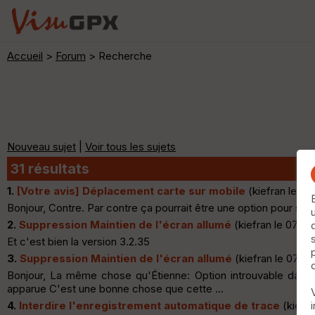
Accueil
>
Forum
> Recherche
Nouveau sujet
|
Voir tous les sujets
31 résultats
1.
[Votre avis] Déplacement carte sur mobile
(kiefran le 07
Bonjour, Contre. Par contre ça pourrait être une option pour sat
2.
Suppression Maintien de l'écran allumé
(kiefran le 07.07
Et c'est bien la version 3.2.35
3.
Suppression Maintien de l'écran allumé
(kiefran le 07.07
Bonjour, La même chose qu'Étienne: Option introuvable dans le 
apparue C'est une bonne chose que cette ...
4.
Interdire l'enregistrement automatique de trace
(kiefra