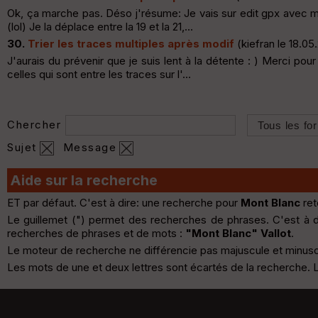
Ok, ça marche pas. Déso j'résume: Je vais sur edit gpx avec mon
(lol) Je la déplace entre la 19 et la 21,...
30.
Trier les traces multiples après modif
(kiefran le 18.05
J'aurais du prévenir que je suis lent à la détente : ) Merci pou
celles qui sont entre les traces sur l'...
Chercher
Sujet
Message
Aide sur la recherche
ET par défaut. C'est à dire: une recherche pour
Mont Blanc
ret
Le guillemet (") permet des recherches de phrases. C'est à 
recherches de phrases et de mots :
"Mont Blanc" Vallot
.
Le moteur de recherche ne différencie pas majuscule et minuscule
Les mots de une et deux lettres sont écartés de la recherche.