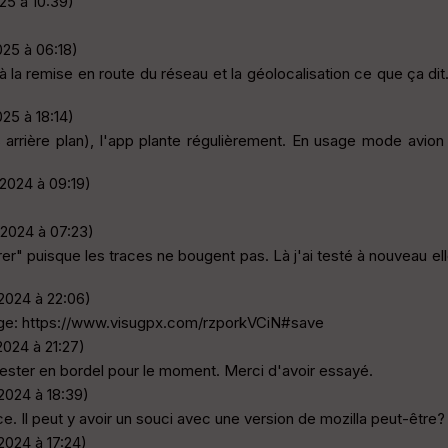
25 à 10:39)
025 à 06:18)
te à la remise en route du réseau et la géolocalisation ce que ça
025 à 18:14)
s arrière plan), l'app plante régulièrement. En usage mode avio
.2024 à 09:19)
.2024 à 07:23)
strer" puisque les traces ne bougent pas. Là j'ai testé à nouveau 
.2024 à 22:06)
age: https://www.visugpx.com/rzporkVCiN#save
2024 à 21:27)
rester en bordel pour le moment. Merci d'avoir essayé.
.2024 à 18:39)
e. Il peut y avoir un souci avec une version de mozilla peut-être? 
.2024 à 17:24)