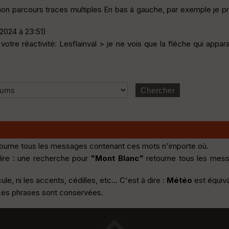
 parcours traces multiples En bas à gauche, par exemple je prend
.2024 à 23:51)
r votre réactivité: Lesflainval > je ne vois que la fléche qui app
ourne tous les messages contenant ces mots n'importe où.
dire : une recherche pour
"Mont Blanc"
retourne tous les mes
, ni les accents, cédilles, etc... C'est à dire :
Météo
est équiv
 Les phrases sont conservées.