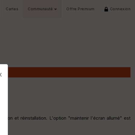
Cartes
Communauté
Offre Premium
Connexion
x
ion et réinstallation. L'option "maintenir l'écran allumé" est
s