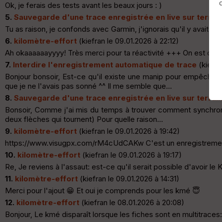
Ok, je ferais des tests avant les beaux jours : )
5.
Sauvegarde d'une trace enregistrée en live sur terrai
Tu as raison, je confonds avec Garmin, j'ignorais qu'il y avait u
6.
kilomètre-effort
(kiefran le 09.01.2026 à 22:12)
Ah okaaaaaayyyy! Très merci pour ta réactivité +++ On est d'acco
7.
Interdire l'enregistrement automatique de trace
(kiefra
Bonjour bonsoir, Est-ce qu'il existe une manip pour empêcher l
que je ne l'avais pas sonné ^^ Il me semble que...
8.
Sauvegarde d'une trace enregistrée en live sur terrai
Bonsoir, Comme j'ai mis du temps à trouver comment synchronise
deux flèches qui tournent) Pour quelle raison...
9.
kilomètre-effort
(kiefran le 09.01.2026 à 19:42)
https://www.visugpx.com/rM4cUdCAKw C'est un enregistrement d
10.
kilomètre-effort
(kiefran le 09.01.2026 à 19:17)
Re, Je reviens à l'assaut: est-ce qu'il serait possible d'avoir le 
11.
kilomètre-effort
(kiefran le 09.01.2026 à 14:31)
Merci pour l'ajout 😁 Et oui je comprends pour les kmé 😇
12.
kilomètre-effort
(kiefran le 08.01.2026 à 20:08)
Bonjour, Le kmé disparaît lorsque les fiches sont en multitraces: