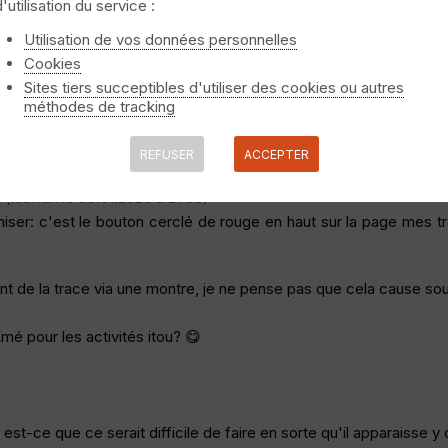
d'utilisation du service :
n
(kiefran le 10.01.2026 à 23:29)
Utilisation de vos données personnelles
ne différence de traitement suivant le mode d'enregistrement de la
Cookies
Sites tiers succeptibles d'utiliser des cookies ou autres
méthodes de tracking
rd sur le fait qu'on ne peut définir l'activité à l'enregistrement,
n le 09.01.2026 à 22:03)
'enregistrement automatique de la trace? Ça m'est arrivé souven
REFUSER
ACCEPTER
n
(kiefran le 09.01.2026 à 21:58)
r: c'est le bouton cerclé de rouge en haut sur la page mes trac
e la trace via une montre, je ne pense pas que cela cause souc
Kmé pour les activités itou? 😋
 est-ce que ce serait difficile de faire en sorte qu'il apparaisse 