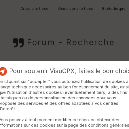
Créer une trace
Visualiser une trace
Bibliothèque
Forum - Recherche
Pour soutenir VisuGPX, faites le bon choi
.07.2026 à 17:50)
En cliquant sur "accepter" vous autorisez l'utilisation de cookies à
isfaire tout le monde?
usage technique nécessaires au bon fonctionnement du site, ainsi
.2026 à 17:20)
que l'utilisation d'autres cookies (éventuellement tiers) à des fins
statistiques ou de personnalisation des annonces pour vous
proposer des services et des offres adaptées à vos centres
.2026 à 17:19)
d'interêt.
menu M.a.j. impossible (J'en étais encore à la 2.2 ^^) Suppress
Vous pouvez à tout moment modifier ce choix ou obtenir des
informations sur ces cookies sur la page des conditions générale
n le 10.01.2026 à 23:31)