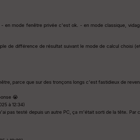
): - en mode fenêtre privée c'est ok. - en mode classique, vida
le de différence de résultat suivant le mode de calcul choisi 
)
être, parce que sur des tronçons longs c'est fastidieux de revenir
éponse 😭
2025 à 12:34)
n'ai pas testé depuis un autre PC, ça m'était sorti de la tête. Par