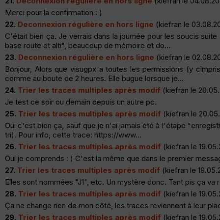
21.
Deconnexion régulière en hors ligne
(kiefran le 04.08.20
Merci pour la confirmation : )
22.
Deconnexion régulière en hors ligne
(kiefran le 03.08.2
C'était bien ça. Je verrais dans la journée pour les soucis sui
base route et alti", beaucoup de mémoire et do...
23.
Deconnexion régulière en hors ligne
(kiefran le 02.08.2
Bonjour, Alors que visugpx a toutes les permissions (y clmpri
comme au boute de 2 heures. Elle bugue lorsque je...
24.
Trier les traces multiples après modif
(kiefran le 20.05
Je test ce soir ou demain depuis un autre pc.
25.
Trier les traces multiples après modif
(kiefran le 20.05
Oui c'est bien ça, sauf que je n'ai jamais été à l'étape "enregi
tri). Pour info, cette trace: https://www...
26.
Trier les traces multiples après modif
(kiefran le 19.05
Oui je comprends : ) C'est la même que dans le premier mess
27.
Trier les traces multiples après modif
(kiefran le 19.05.
Elles sont nommées "J1", etc. Un mystère donc. Tant pis ça va 
28.
Trier les traces multiples après modif
(kiefran le 19.05
Ça ne change rien de mon côté, les traces reviennent à leur plac
29.
Trier les traces multiples après modif
(kiefran le 19.05