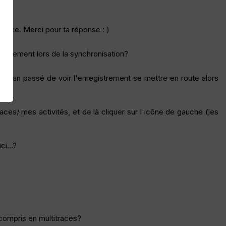
 trace. Merci pour ta réponse : )
 seulement lors de la synchronisation?
t l'an passé de voir l'enregistrement se mettre en route alors
es/ mes activités, et de là cliquer sur l'icône de gauche (les
i...?
y compris en multitraces?