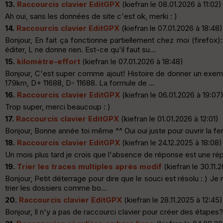
13.
Raccourcis clavier EditGPX
(kiefran le 08.01.2026 à 11:02)
Ah oui, sans les données de site c'est ok, merki : )
14.
Raccourcis clavier EditGPX
(kiefran le 07.01.2026 à 18:48)
Bonjour, En fait ça fonctionne partiellement chez moi (firefox
éditer, L ne donne rien. Est-ce qu'il faut su...
15.
kilomètre-effort
(kiefran le 07.01.2026 à 18:48)
Bonjour, C'est super comme ajout! Histoire de donner un exemp
179km, D+ 11688, D- 11688. La formule de ...
16.
Raccourcis clavier EditGPX
(kiefran le 06.01.2026 à 19:07
Trop super, merci beaucoup : )
17.
Raccourcis clavier EditGPX
(kiefran le 01.01.2026 à 12:01)
Bonjour, Bonne année toi même ^^ Oui oui juste pour ouvrir la fen
18.
Raccourcis clavier EditGPX
(kiefran le 24.12.2025 à 18:08)
Un mois plus tard je crois que l'absence de réponse est une r
19.
Trier les traces multiples après modif
(kiefran le 30.11.
Bonjour, Petit déterrage pour dire que le souci est résolu : ) Je 
trier les dossiers comme bo...
20.
Raccourcis clavier EditGPX
(kiefran le 28.11.2025 à 12:45)
Bonjour, Il n'y a pas de raccourci clavier pour créer des étapes?