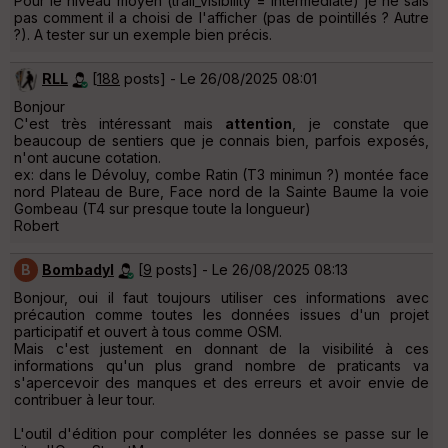
Pour le niveau moyen (trail_visibility = intermediate) je ne sais
pas comment il a choisi de l'afficher (pas de pointillés ? Autre
?). A tester sur un exemple bien précis.
RLL
[
188
posts] - Le 26/08/2025 08:01
Bonjour
C'est très intéressant mais
attention
, je constate que
beaucoup de sentiers que je connais bien, parfois exposés,
n'ont aucune cotation.
ex: dans le Dévoluy, combe Ratin (T3 minimun ?) montée face
nord Plateau de Bure, Face nord de la Sainte Baume la voie
Gombeau (T4 sur presque toute la longueur)
Robert
B
Bombadyl
[
9
posts] - Le 26/08/2025 08:13
Bonjour, oui il faut toujours utiliser ces informations avec
précaution comme toutes les données issues d'un projet
participatif et ouvert à tous comme OSM.
Mais c'est justement en donnant de la visibilité à ces
informations qu'un plus grand nombre de praticants va
s'apercevoir des manques et des erreurs et avoir envie de
contribuer à leur tour.
L'outil d'édition pour compléter les données se passe sur le