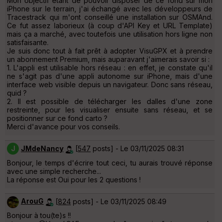
Mon objectif étant de pouvoir disposer de ce fond sur mon
iPhone sur le terrain, j'ai échangé avec les développeurs de
Tracestrack qui m'ont conseillé une installation sur OSMAnd.
Ce fut assez laborieux (à coup d'API Key et URL Template)
mais ça a marché, avec toutefois une utilisation hors ligne non
satisfaisante.
Je suis donc tout à fait prêt à adopter VisuGPX et à prendre
un abonnement Premium, mais auparavant j'aimerais savoir si :
1. L'appli est utilisable hors réseau : en effet, je constate qu'il
ne s'agit pas d'une appli autonome sur iPhone, mais d'une
interface web visible depuis un navigateur. Donc sans réseau,
quid ?
2. Il est possible de télécharger les dalles d'une zone
restreinte, pour les visualiser ensuite sans réseau, et se
positionner sur ce fond carto ?
Merci d'avance pour vos conseils.
J
JMdeNancy
[
547
posts] - Le 03/11/2025 08:31
Bonjour, le temps d'écrire tout ceci, tu aurais trouvé réponse
avec une simple recherche...
La réponse est Oui pour les 2 questions !
ArouG
[
824
posts] - Le 03/11/2025 08:49
Bonjour à tou(te)s !!