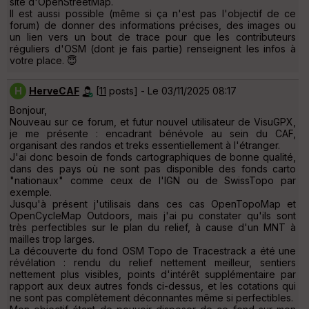
site d'OpenStreetMap.
Il est aussi possible (même si ça n'est pas l'objectif de ce
forum) de donner des informations précises, des images ou
un lien vers un bout de trace pour que les contributeurs
réguliers d'OSM (dont je fais partie) renseignent les infos à
votre place. 😇
H
HerveCAF
[
11
posts] - Le 03/11/2025 08:17
Bonjour,
Nouveau sur ce forum, et futur nouvel utilisateur de VisuGPX,
je me présente : encadrant bénévole au sein du CAF,
organisant des randos et treks essentiellement à l'étranger.
J'ai donc besoin de fonds cartographiques de bonne qualité,
dans des pays où ne sont pas disponible des fonds carto
"nationaux" comme ceux de l'IGN ou de SwissTopo par
exemple.
Jusqu'à présent j'utilisais dans ces cas OpenTopoMap et
OpenCycleMap Outdoors, mais j'ai pu constater qu'ils sont
très perfectibles sur le plan du relief, à cause d'un MNT à
mailles trop larges.
La découverte du fond OSM Topo de Tracestrack a été une
révélation : rendu du relief nettement meilleur, sentiers
nettement plus visibles, points d'intérêt supplémentaire par
rapport aux deux autres fonds ci-dessus, et les cotations qui
ne sont pas complètement déconnantes même si perfectibles.