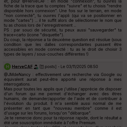
et, pour @HervéCAF : en mode "connexion", tu ouvres la
fiche de la trace que tu comptes "suivre" et tu choisis "rendre
disponible hors connexion". Une fois sur le terrain, en mode
"non connecté", tu ouvres l'appli (qui va se positionner en
mode "cartes") ... il te suffit alors de sélectionner le nom que
tu as choisis lors de l'enregistrement ...
PS : par souci de sécurité, tu peux aussi "sauvegarder" ta
trace+carto (icone "disquette").
Du coup, la réponse a ta deuxième question est résolue (sous
condition que les dalles correspondantes puissent être
accessibles en mode connecté : tu as le droit de choisir 3
types de layers / sous-couches différentes !)
H
HerveCAF
[
11
posts] - Le 03/11/2025 08:50
@JMdeNancy : effectivement une recherche via Google ou
équivalent aurait peut-être apporté une réponse à mes
interrogations.
Mais pour toutes les applis que j'utilise j'apprécie de disposer
d'un forum qui me permet d'échanger avec des êtres
humains, de demander/apporter de l'aide et de contribuer à
l'évolution du produit. Il m'a semblé aussi normal de me
présenter en tant que "nouveau membre" comme il est
d'usage sur les forums, lorsqu'on "débarque".
Je te remercie donc pour ta réponse rapide, dont le résultat a
été une souscription immédiate à l'offre Premium.