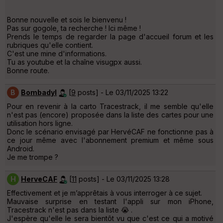
Bonne nouvelle et sois le bienvenu !
Pas sur gogole, ta recherche ! Ici même !
Prends le temps de regarder la page d'accueil forum et les
rubriques qu'elle contient.
C'est une mine d'informations.
Tu as youtube et la chaîne visugpx aussi.
Bonne route.
B
Bombadyl
[
9
posts] - Le 03/11/2025 13:22
Pour en revenir à la carto Tracestrack, il me semble qu'elle
n'est pas (encore) proposée dans la liste des cartes pour une
utilisation hors ligne.
Donc le scénario envisagé par HervéCAF ne fonctionne pas à
ce jour même avec l'abonnement premium et même sous
Android.
Je me trompe ?
H
HerveCAF
[
11
posts] - Le 03/11/2025 13:28
Effectivement et je m’apprêtais à vous interroger à ce sujet.
Mauvaise surprise en testant l'appli sur mon iPhone,
Tracestrack n'est pas dans la liste 😭 .
J'espère qu'elle le sera bientôt vu que c'est ce qui a motivé