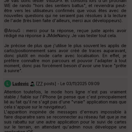
Je vais donc tester VisuGPX et consorts lors d'un prochain
WE de rando "hors des sentiers battus", et reviendrai peut-
être vers les utilisateurs confirmés que vous êtes avec de
nouvelles questions qui ne seraient pas résolues à la lecture
de l'aide (très bien faite d'ailleurs, merci aux développeurs).
@ArouG : merci pour ta réponse, reçue juste après avoir
rédigé ma réponse à JMdeNancy. Je vais tester tout cela.
Je précise de plus que j'utilise le plus souvent les applis de
carto/positionnement sans avoir créé de traces auparavant,
donc plutôt en mode carte avec localisation. En effet, je
préfère connaître mon parcours et pouvoir l'adapter à tout
moment, donc pas forcément besoin d'avoir une trace "prête
à suivre".
L
Ludovic
[
77
posts] - Le 03/11/2025 09:09
Attention toutefois, le mode hors ligne n'est pas vraiment
stable / fiable sur l'iPhone (je pense que c'est principalement
lié au fait qu'il ne s'agit pas d'une "vraie" application mais que
cela s'appuie sur le navigateur).
L'apparition inopinée de messages d'erreurs impossible à
faire disparaitre sans se reconnecter au réseau fait que je me
suis rabattu sur une autre application pour le suivi de cartes
sur le terrain, en attendant qu'admin nous développe une
application iOS.