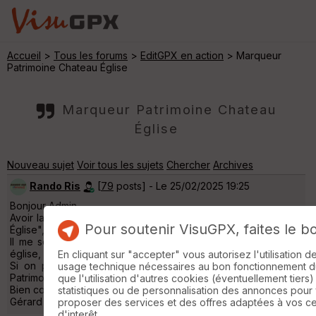
Accueil
>
Tous les forums
>
EditGPX en action
> Marqueur
Patrimoine Chateau Église
Marqueur Patrimoine Chateau
Église
Nouveau sujet
Voir tous les sujets
Chercher
Archives
Rando Ris
[
79
posts] - Le 25/02/2025 19:25
Bonjour Admin
Avoir la même icône pour le marqueur "Patrimoine Château et
Pour soutenir VisuGPX, faites le b
Église", c'est un peu simpliste ...
Il me semble qu'a une époque, on avait pour les deux une
église, c'était guère mieux
En cliquant sur "accepter" vous autorisez l'utilisation 
Si on pouvait avoir un marqueur Patrimoine Château et un
usage technique nécessaires au bon fonctionnement du 
Patrimoine Église ce serait plus représentatif
que l'utilisation d'autres cookies (éventuellement tiers)
Bien cordialement
statistiques ou de personnalisation des annonces pour
Gérard
proposer des services et des offres adaptées à vos c
d'interêt.