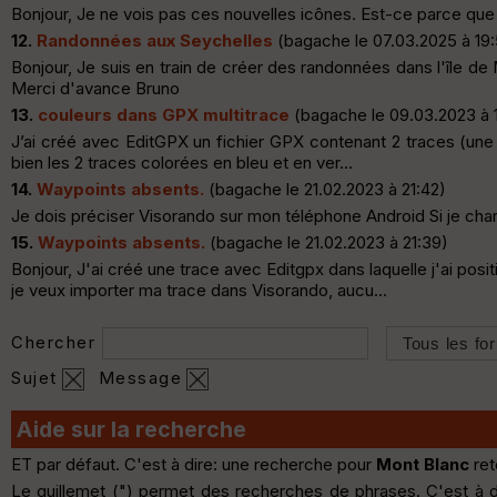
Bonjour, Je ne vois pas ces nouvelles icônes. Est-ce parce que 
12.
Randonnées aux Seychelles
(bagache le 07.03.2025 à 19:
Bonjour, Je suis en train de créer des randonnées dans l'île de
Merci d'avance Bruno
13.
couleurs dans GPX multitrace
(bagache le 09.03.2023 à 
J’ai créé avec EditGPX un fichier GPX contenant 2 traces (une t
bien les 2 traces colorées en bleu et en ver...
14.
Waypoints absents.
(bagache le 21.02.2023 à 21:42)
Je dois préciser Visorando sur mon téléphone Android Si je char
15.
Waypoints absents.
(bagache le 21.02.2023 à 21:39)
Bonjour, J'ai créé une trace avec Editgpx dans laquelle j'ai pos
je veux importer ma trace dans Visorando, aucu...
Chercher
Sujet
Message
Aide sur la recherche
ET par défaut. C'est à dire: une recherche pour
Mont Blanc
ret
Le guillemet (") permet des recherches de phrases. C'est à 