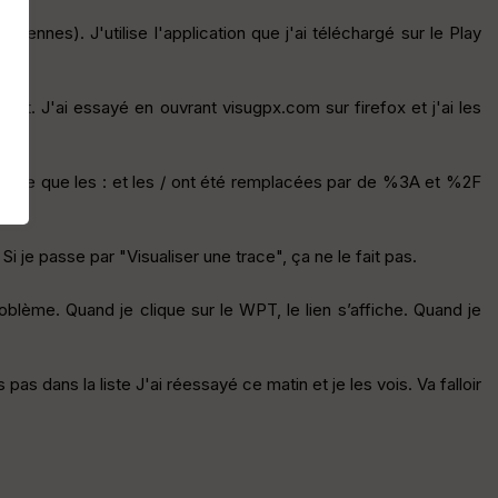
miennes). J'utilise l'application que j'ai téléchargé sur le Play
st. J'ai essayé en ouvrant visugpx.com sur firefox et j'ai les
us parce que les : et les / ont été remplacées par de %3A et %2F
i je passe par "Visualiser une trace", ça ne le fait pas.
blème. Quand je clique sur le WPT, le lien s’affiche. Quand je
s dans la liste J'ai réessayé ce matin et je les vois. Va falloir