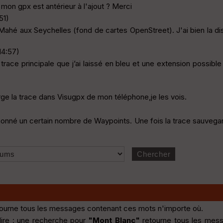
mon gpx est antérieur à l'ajout ? Merci
51)
 Mahé aux Seychelles (fond de cartes OpenStreet). J'ai bien la di
14:57)
race principale que j’ai laissé en bleu et une extension possible
ge la trace dans Visugpx de mon téléphone,je les vois.
itionné un certain nombre de Waypoints. Une fois la trace sauvegar
ourne tous les messages contenant ces mots n'importe où.
dire : une recherche pour
"Mont Blanc"
retourne tous les mes