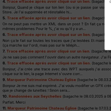
4.
Trace effacée aprés avoir cliqué sur un lien.
(bagache le
Bonjour, Quand je clique sur ton lien (ou si je passe par visual
Store. Je l'ai supprimée et réinstallée hi...
5.
Trace effacée aprés avoir cliqué sur un lien.
(bagache le
On ne peut pas mettre un XML dans un post ? En fait ça ne marc
mêmes problemes Pour le %, j'ai vu qu'il y a un...
6.
Trace effacée aprés avoir cliqué sur un lien.
(bagache le
Non ça le fait sur toutes les traces que j'ai testées Et mainte
(ça marche sur l'ordi, mais pas sur le téléph...
7.
Trace effacée aprés avoir cliqué sur un lien.
(bagache le
Je ne sais pas comment l'ouvrir dans un autre navigateur. J'ai Fi
8.
Trace effacée aprés avoir cliqué sur un lien.
(bagache le
Bonjour, J'ai crée une trace avec des WPT auxquels j'ai associ
clique sur le lien, la page Internet s'ouvre corr...
9.
Marqueur Patrimoine Chateau Église
(bagache le 08.03.2
Bonjour Je me suis mal exprimé. J'ai voulu modifier un GPX créé e
que je change de lunettes ! Sinon sera...
10.
Randonnées aux Seychelles
(bagache le 08.03.2025 à 0
Parfait. Merci
11.
Marqueur Patrimoine Chateau Église
(bagache le 07.03.2