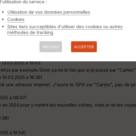
d'utilisation du service :
 31.03.2025 à 13:34)
iser une trace), tout fonctionne parfaitement (ta trace comme les 
Utilisation de vos données personnelles
Cookies
 30.03.2025 à 17:58)
Sites tiers succeptibles d'utiliser des cookies ou autres
he pas à l'affichage, mais on peut le récupérer en éditant le po
méthodes de tracking
 30.03.2025 à 17:57)
REFUSER
ACCEPTER
nant il y a aussi un autre problème. Les liens ne fonctionnent pl
 13.03.2025 à 19:51)
refox par exemple Sinon ça ne le fait que si je passe par "Cartes" S
 10.03.2025 à 18:39)
é une adresse Internet. J'ouvre le GPX sur "Cartes", pas de pro
025 à 09:47)
n 2024 pour y mettre les nouvelles icônes, mais je ne les voyais pa
8:38)
025 à 19:54)