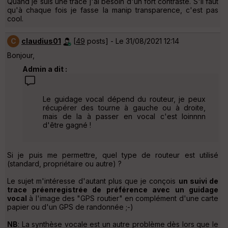
Quand je suis une trace j'ai besoin d'un fort contraste. S'il faut
qu'à chaque fois je fasse la manip transparence, c'est pas
cool.
C
claudius01
[
49
posts] - Le 31/08/2021 12:14
Bonjour,
Admin a dit :
Le guidage vocal dépend du routeur, je peux
récupérer des tourne à gauche ou à droite,
mais de la à passer en vocal c'est loinnnn
d'être gagné !
Si je puis me permettre, quel type de routeur est utilisé
(standard, propriétaire ou autre) ?
Le sujet m'intéresse d'autant plus que je conçois
un suivi de
trace préenregistrée de préférence avec un guidage
vocal
à l'image des "GPS routier" en complément d'une carte
papier ou d'un GPS de randonnée ;-)
NB
: La synthèse vocale est un autre problème dès lors que le