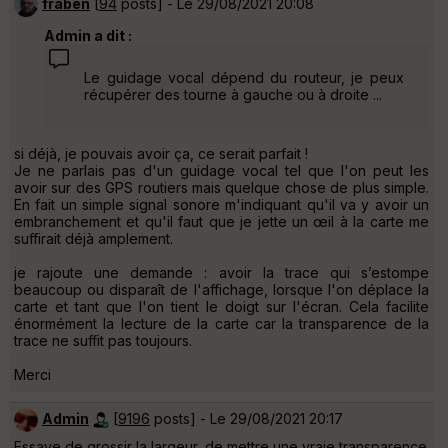
fraben
[
94
posts] - Le 29/08/2021 20:08
Admin a dit :
Le guidage vocal dépend du routeur, je peux
récupérer des tourne à gauche ou à droite ...
si déjà, je pouvais avoir ça, ce serait parfait !
Je ne parlais pas d'un guidage vocal tel que l'on peut les
avoir sur des GPS routiers mais quelque chose de plus simple.
En fait un simple signal sonore m'indiquant qu'il va y avoir un
embranchement et qu'il faut que je jette un œil à la carte me
suffirait déjà amplement.
je rajoute une demande : avoir la trace qui s’estompe
beaucoup ou disparaît de l'affichage, lorsque l'on déplace la
carte et tant que l'on tient le doigt sur l'écran. Cela facilite
énormément la lecture de la carte car la transparence de la
trace ne suffit pas toujours.
Merci
Admin
[
9196
posts] - Le 29/08/2021 20:17
Essaye de grossir la largeur, de mettre une vraie transparence