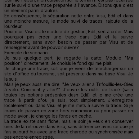
sur le suivi d'une trace préparée à l'avance. Disons que c'est
un élément parmi d'autres.
En conséquence, la séparation nette entre Visu, Edit et dans
une moindre mesure, le mode suivi de traces, rajoute de la
lourdeur.
Pour moi, Visu est le module de gestion, Edit, sert à créer. Mais
pourquoi pas créer une trace dans Edit et la suivre
directement, sans avoir besoin de passer par Visu et de
renseigner avant de pouvoir suivre?
Exemple de scenario.
Je suis quelque part, je regarde la carte: Module "Ma
position" directement. Je choisis le fond qui me plait.
Je charge une trace, soit que je viens de télécharger sur un
site d'office du tourisme, soit présente dans ma base Visu. Je
la suis.
Mais je peux aussi me dire: "Je veux aller à Trifouillis-les-Oies
à vélo. Comment y aller?" J'ouvre les outils de tracé (sasn
toutes les options présentes dasn Edit) et je me crée une
trace à partir d'où je suis, tout simplement. J'enregistre
localement ou dans Visu et je me mets à suivre la trace. Si je
crains de passer en zone hors connexion ou pour passer en
mode avion, je charge les fonds en cache.
La trace existe sans fiche, mais le soir je veux en conserver
une. Je la retrouve dans Visu, sans différence avec ce que je
fais aujourd'hui avec une trace chargée ou synchronisée mais
pas encore enregistrée.