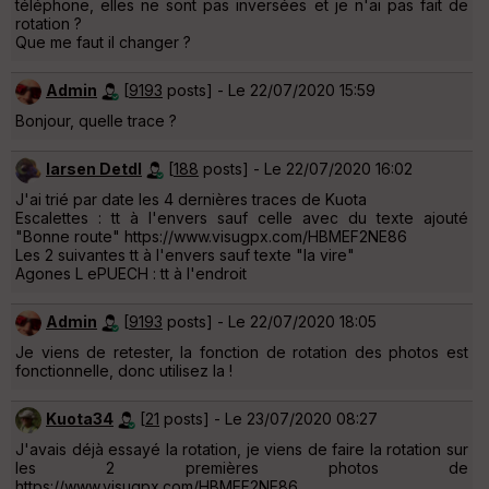
téléphone, elles ne sont pas inversées et je n'ai pas fait de
rotation ?
Que me faut il changer ?
Admin
[
9193
posts] - Le 22/07/2020 15:59
Bonjour, quelle trace ?
larsen Detdl
[
188
posts] - Le 22/07/2020 16:02
J'ai trié par date les 4 dernières traces de Kuota
Escalettes : tt à l'envers sauf celle avec du texte ajouté
"Bonne route" https://www.visugpx.com/HBMEF2NE86
Les 2 suivantes tt à l'envers sauf texte "la vire"
Agones L ePUECH : tt à l'endroit
Admin
[
9193
posts] - Le 22/07/2020 18:05
Je viens de retester, la fonction de rotation des photos est
fonctionnelle, donc utilisez la !
Kuota34
[
21
posts] - Le 23/07/2020 08:27
J'avais déjà essayé la rotation, je viens de faire la rotation sur
les 2 premières photos de
https://www.visugpx.com/HBMEF2NE86