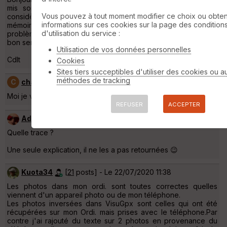
mis son cache à jour (l'adresse n'ayant pas changée, il
Vous pouvez à tout moment modifier ce choix ou obten
considère que l'image n'a pas changée et conserve celle en
informations sur ces cookies sur la page des condition
mémoire). Si vous actualisez deux fois ça doit régler le
d'utilisation du service :
problème chez vous. Les autres voient vos photos dans le
bon sens !
Utilisation de vos données personnelles
Cdlt
Cookies
Sites tiers succeptibles d'utiliser des cookies ou a
méthodes de tracking
C
chantalrodier
[
1
post] - Le 20/07/2020 14:47
Moi je vois les photos de Kuota34 inversées0
REFUSER
ACCEPTER
Admin
[
9193
posts] - Le 20/07/2020 15:24
Quelle trace ?
Une seule explication, il ne les a pas retournées 😉
Kuota34
[
21
posts] - Le 22/07/2020 11:38
Les photos dans mon ordi. sont toutes correctes quelles
viennent d'un appareil photo ou de mon téléphone.
Les photos inversées dans VisuGpx sont celles qui ont été
récupérées sur mon Ordi. mais prises avec le téléphone.Par
contre j'ai rajouté du texte sur 2 photos en provenance du