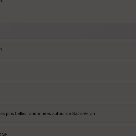
n.
1
Les plus belles randonnées autour de Saint-Véran
oQQE