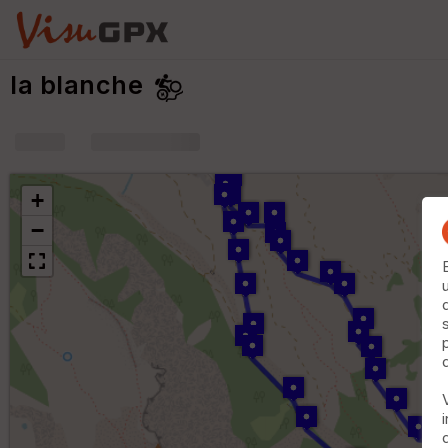
la blanche
+
m
+
−