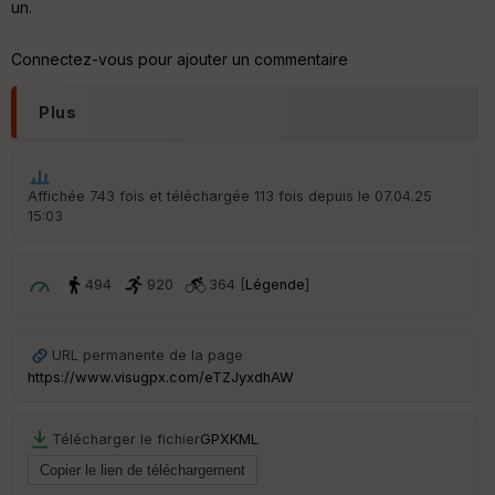
un.
Po
Connectez-vous pour ajouter un commentaire
int
illé
s
Plus
S
e
Affichée 743 fois et téléchargée 113 fois depuis le 07.04.25
n
15:03
s
St
494
920
364 [
Légende
]
re
et
Vi
e
URL permanente de la page
w
https://www.visugpx.com/eTZJyxdhAW
Télécharger le fichier
GPX
KML