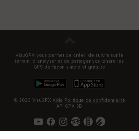
VisuGPX vous permet de créer, de suivre sur le
terrain, d'analyser et de partager vos itinéraires
GPS de façon simple et gratuite
© 2026 VisuGPX
Aide
Politique de confidentialité
API
GPX 3D