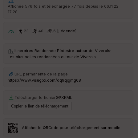
Po
Affichée 576 fois et téléchargée 77 fois depuis le 06.11.22
int
17:28
illé
s
23
40
6 [
Légende
]
S
e
n
Itinéraires Randonnée Pédestre autour de
Viverols
·
s
Les plus belles randonnées autour de Viverols
St
re
URL permanente de la page
et
https://www.visugpx.com/dq9qjgmg08
Vi
e
w
Télécharger le fichier
GPX
KML
Afficher le QRCode pour téléchargement sur mobile