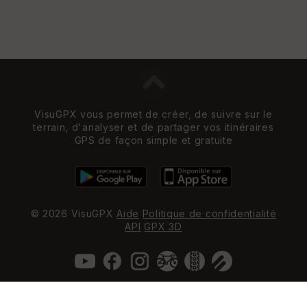
VisuGPX vous permet de créer, de suivre sur le
terrain, d'analyser et de partager vos itinéraires
GPS de façon simple et gratuite
© 2026 VisuGPX
Aide
Politique de confidentialité
API
GPX 3D