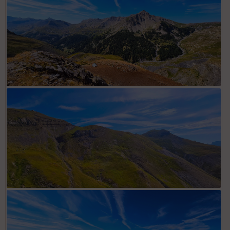
alpages Ruissiènigous et pont balise 148 en bas à droite photo.
Croix presque en surplomb dernière grange avant vallon de
Baou Gallian.
Vue crête parcourue en direction du col de Chavalet.
Cime du Chavalet à gauche et sommet de Las Donnas avec
antenne à droite