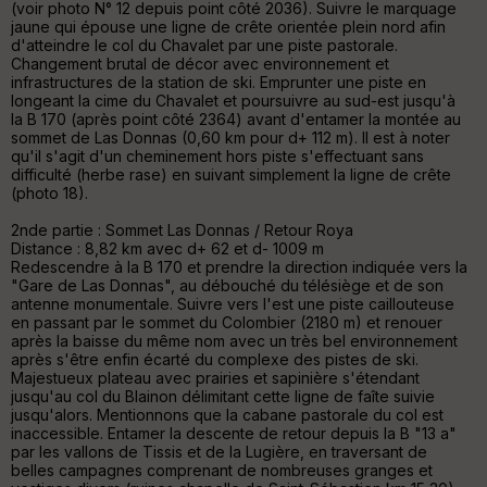
(voir photo N° 12 depuis point côté 2036). Suivre le marquage
le
jaune qui épouse une ligne de crête orientée plein nord afin
ur
d'atteindre le col du Chavalet par une piste pastorale.
Changement brutal de décor avec environnement et
infrastructures de la station de ski. Emprunter une piste en
longeant la cime du Chavalet et poursuivre au sud-est jusqu'à
la B 170 (après point côté 2364) avant d'entamer la montée au
sommet de Las Donnas (0,60 km pour d+ 112 m). Il est à noter
Ep
qu'il s'agit d'un cheminement hors piste s'effectuant sans
ai
difficulté (herbe rase) en suivant simplement la ligne de crête
ss
(photo 18).
eu
r
2nde partie : Sommet Las Donnas / Retour Roya
Distance : 8,82 km avec d+ 62 et d- 1009 m
Redescendre à la B 170 et prendre la direction indiquée vers la
Tr
"Gare de Las Donnas", au débouché du télésiège et de son
an
antenne monumentale. Suivre vers l'est une piste caillouteuse
sp
en passant par le sommet du Colombier (2180 m) et renouer
ar
après la baisse du même nom avec un très bel environnement
en
après s'être enfin écarté du complexe des pistes de ski.
ce
Majestueux plateau avec prairies et sapinière s'étendant
jusqu'au col du Blainon délimitant cette ligne de faîte suivie
jusqu'alors. Mentionnons que la cabane pastorale du col est
Po
inaccessible. Entamer la descente de retour depuis la B "13 a"
int
par les vallons de Tissis et de la Lugière, en traversant de
illé
belles campagnes comprenant de nombreuses granges et
s