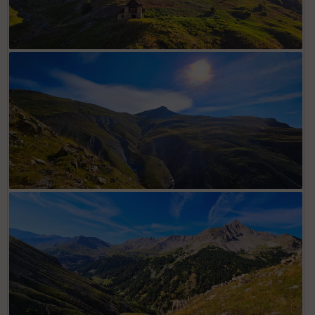
Vue d'ensemble itinéraire à suivre après B 148 : partir à l'est et
rejoindre croix à droite 1ère ligne de crête avant le "V" avec
pente menant au sommet de Las Donnas
En cours d'ascension vers croix à proximité point côté 2036.
Pentes dénudées de Las Donnas