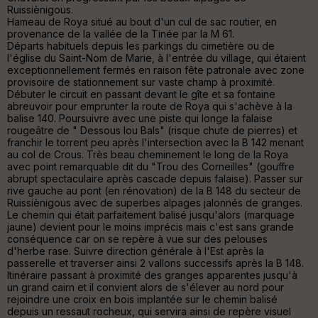
Aff
Ruissiènigous.
ic
Hameau de Roya situé au bout d'un cul de sac routier, en
he
provenance de la vallée de la Tinée par la M 61.
r
Départs habituels depuis les parkings du cimetière ou de
d
l'église du Saint-Nom de Marie, à l'entrée du village, qui étaient
é
exceptionnellement fermés en raison fête patronale avec zone
p
provisoire de stationnement sur vaste champ à proximité.
ar
Débuter le circuit en passant devant le gîte et sa fontaine
t
abreuvoir pour emprunter la route de Roya qui s'achève à la
balise 140. Poursuivre avec une piste qui longe la falaise
ar
rougeâtre de " Dessous lou Bals" (risque chute de pierres) et
ri
franchir le torrent peu après l'intersection avec la B 142 menant
v
au col de Crous. Très beau cheminement le long de la Roya
é
avec point remarquable dit du "Trou des Corneilles" (gouffre
e
abrupt spectaculaire après cascade depuis falaise). Passer sur
rive gauche au pont (en rénovation) de la B 148 du secteur de
Ruissiènigous avec de superbes alpages jalonnés de granges.
Fil
Le chemin qui était parfaitement balisé jusqu'alors (marquage
tr
jaune) devient pour le moins imprécis mais c'est sans grande
e
conséquence car on se repère à vue sur des pelouses
P
d'herbe rase. Suivre direction générale à l'Est après la
OI
passerelle et traverser ainsi 2 vallons successifs après la B 148.
Itinéraire passant à proximité des granges apparentes jusqu'à
un grand cairn et il convient alors de s'élever au nord pour
rejoindre une croix en bois implantée sur le chemin balisé
C
depuis un ressaut rocheux, qui servira ainsi de repère visuel
ou