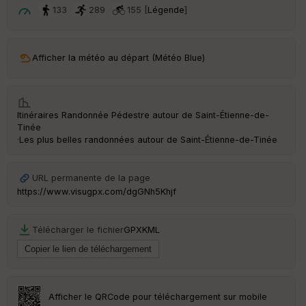
133
289
155 [
Légende
]
Afficher la météo au départ (Météo Blue)
Itinéraires Randonnée Pédestre autour de
Saint-Étienne-de-
Tinée
·
Les plus belles randonnées autour de Saint-Étienne-de-Tinée
URL permanente de la page
https://www.visugpx.com/dgGNh5Khjf
Télécharger le fichier
GPX
KML
Afficher le QRCode pour téléchargement sur mobile