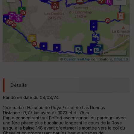
B
or
n
e
s
ki
lo
m
ét
ri
1 km
q
©
OpenStreetMap
contributors,
ODbL 1.0
u
e
s
C
Détails
o
u
Rando en date du 08/08/24.
v
er
1ère partie : Hameau de Roya / cime de Las Donnas
tu
Distance : 9,77 km avec d+ 1023 et d- 75 m
re
Partie concentrant tout l'effort ascensionnel du parcours avec
IG
une 1ère phase plus bucolique longeant le cours de la Roya
N
jusqu'à la balise 148 avant d'entamer la montée vers le col du
Chavalet en progressant par les beaux alpages de