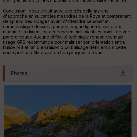
vestiges divers (ruines chapelle de Saint-Sébastien km 15,30).
Conclusion : beau circuit avec une très belle marche
S
d'approche en suivant les méandres de la Roya et comprenant
e
de splendides alpages avant d'atteindre ce sommet
n
caractéristique desservi par une longue ligne de crête qui
s
magnifie sa dimension aérienne en multipliant les points de vue
panoramiques. Aucune difficulté technique rencontrée mais
usage GPS recommandé pour maîtriser son orientation entre
balise 148 et km 6 en raison d'un balisage déficient sur cette
St
seule portion d'itinéraire où l'on progresse à vue.
re
et
Vi
e
Photos
w