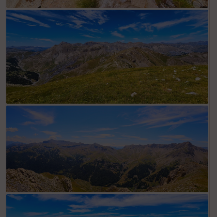
Depuis borne IGN sommet Las Donnas avec vallon d'Auron à
droite
Depuis sommet Las Donnas avec Fort Carra dans l'axe et cime
de Pal à gauche
Depuis sommet Las Donnas, vue sud. De droite à gauche : Mont
Rougnous, col de Crous, cime Nègre et Mounier