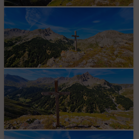
Ascension vers point côté 2036 (croix)
Croix en bois sur ligne de crête intermédiaire (point côté 2036).
Est implantée sur sentier à suivre (marque jaune).
Vue itinéraire parcouru, depuis croix (point côté 2036) dominant