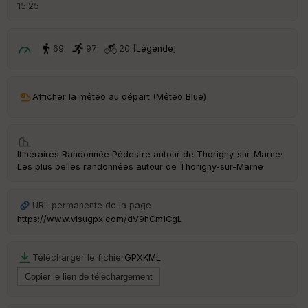
d
15:25
é
p
ar
t
69
97
20 [
Légende
]
ar
ri
v
Afficher la météo au départ (Météo Blue)
é
e
C
Itinéraires Randonnée Pédestre autour de
Thorigny-sur-Marne
·
ou
Les plus belles randonnées autour de Thorigny-sur-Marne
le
ur
URL permanente de la page
https://www.visugpx.com/dV9hCm1CgL
Ep
Télécharger le fichier
GPX
KML
ai
ss
eu
r