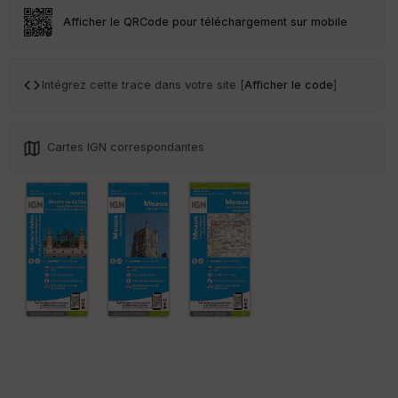
Afficher le QRCode pour téléchargement sur mobile
Tr
an
sp
ar
Intégrez cette trace dans votre site [
Afficher le code
]
en
ce
Cartes IGN correspondantes
Po
int
illé
s
S
e
n
s
St
re
et
Vi