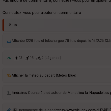
Pas encore de commentaire, connectez-vous pour en ajouter u
Connectez-vous pour ajouter un commentaire
Plus
Affichée 1226 fois et téléchargée 76 fois depuis le 15.12.25 13:
13
16
2 [
Légende
]
Afficher la météo au départ (Météo Blue)
Itinéraires Course à pied autour de
Mandelieu-la-Napoule
·
Les 
URL permanente de la page
https://www.visugpx.com/dUP4jP1