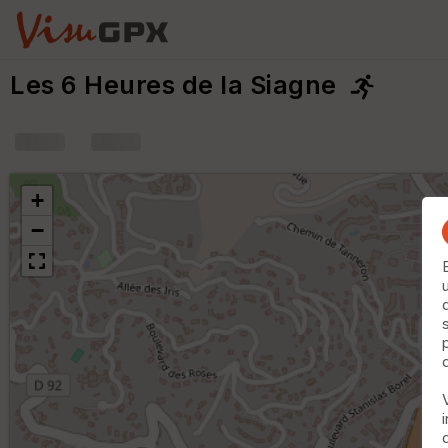
Les 6 Heures de la Siagne
+
−