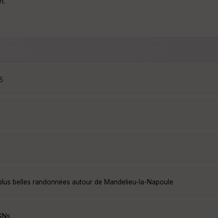
n.
55
plus belles randonnées autour de Mandelieu-la-Napoule
GNs