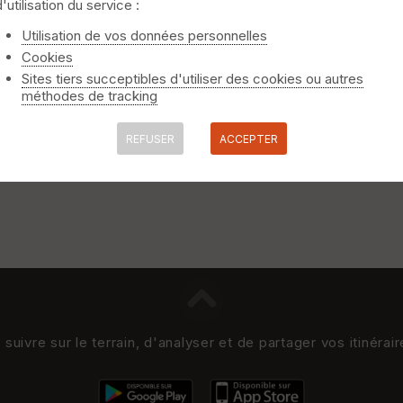
d'utilisation du service :
niquement
⚠️ Selon le nombre de traces l'affichage peut-être long
Utilisation de vos données personnelles
Cookies
Sites tiers succeptibles d'utiliser des cookies ou autres
méthodes de tracking
REFUSER
ACCEPTER
uivre sur le terrain, d'analyser et de partager vos itinérai