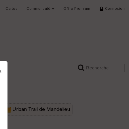
Cartes
Communauté
Offre Premium
Connexion
x
Urban Trail de Mandelieu
s