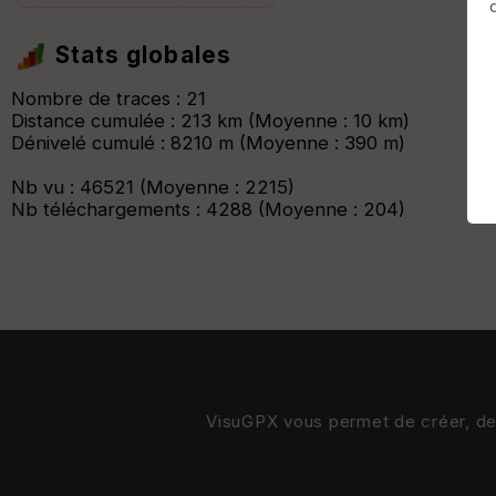
Afficher la carto
dossier et sous-dossiers
|
ce dossier u
Stats globales
Nombre de traces : 21
Distance cumulée : 213 km (Moyenne : 10 km)
Dénivelé cumulé : 8210 m (Moyenne : 390 m)
Nb vu : 46521 (Moyenne : 2215)
Nb téléchargements : 4288 (Moyenne : 204)
VisuGPX vous permet de créer, de s