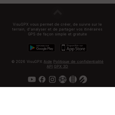
VisuGPX vous permet de créer, de suivre sur le
terrain, d'analyser et de partager vos itinéraires
GPS de façon simple et gratuite
© 2026 VisuGPX
Aide
Politique de confidentialité
API
GPX 3D