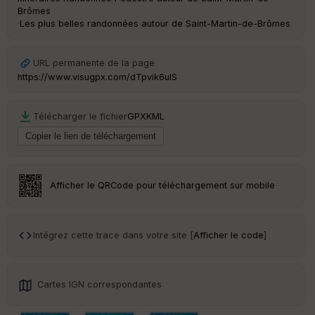
ou
Brômes
le
·
Les plus belles randonnées autour de Saint-Martin-de-Brômes
ur
URL permanente de la page
https://www.visugpx.com/dTpvik6ulS
Ep
ai
Télécharger le fichier
GPX
KML
ss
eu
r
Tr
Afficher le QRCode pour téléchargement sur mobile
an
sp
ar
en
Intégrez cette trace dans votre site [
Afficher le code
]
ce
Po
Cartes IGN correspondantes
int
illé