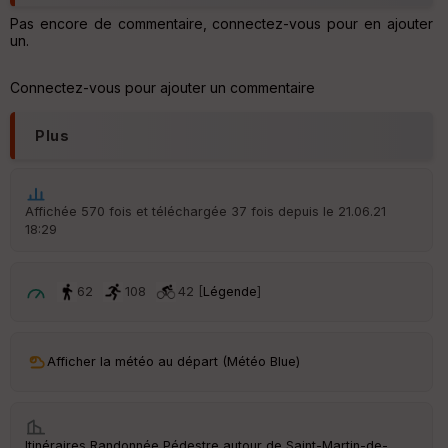
u
Pas encore de commentaire, connectez-vous pour en ajouter
v
un.
er
tu
re
Connectez-vous pour ajouter un commentaire
IG
N
Plus
Aff
ic
he
r
Affichée 570 fois et téléchargée 37 fois depuis le 21.06.21
d
18:29
é
p
ar
t
62
108
42 [
Légende
]
ar
ri
v
Afficher la météo au départ (Météo Blue)
é
e
C
Itinéraires Randonnée Pédestre autour de
Saint-Martin-de-