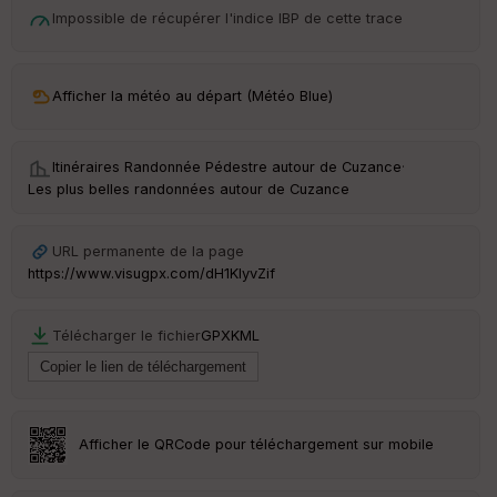
t
Impossible de récupérer l'indice IBP de cette trace
ar
ri
v
Afficher la météo au départ (Météo Blue)
é
e
Itinéraires Randonnée Pédestre autour de
Cuzance
·
C
Les plus belles randonnées autour de Cuzance
ou
le
ur
URL permanente de la page
https://www.visugpx.com/dH1KIyvZif
Télécharger le fichier
GPX
KML
Ep
ai
ss
eu
r
Afficher le QRCode pour téléchargement sur mobile
Tr