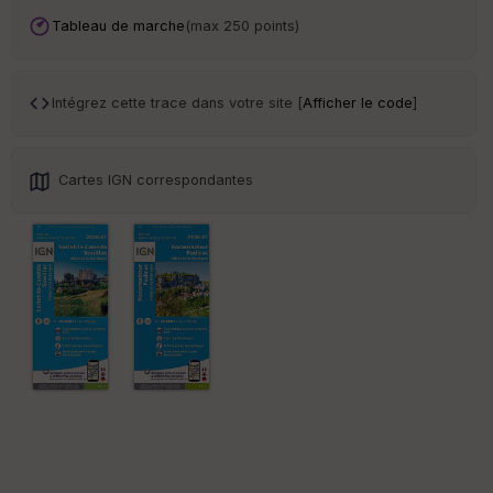
an
sp
Tableau de marche
(max 250 points)
ar
en
ce
Intégrez cette trace dans votre site [
Afficher le code
]
Po
int
illé
Cartes IGN correspondantes
s
S
e
n
s
St
re
et
Vi
e
w