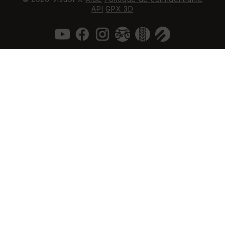
API
GPX 3D