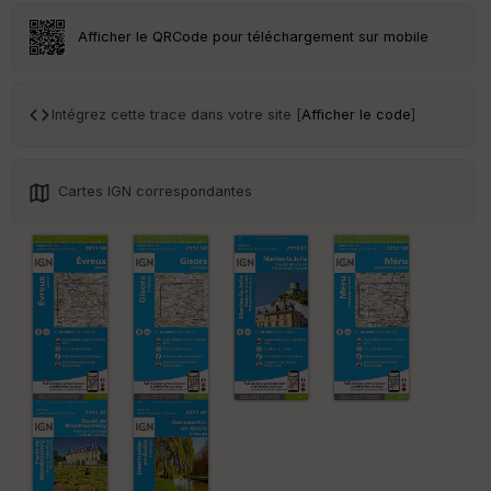
Afficher le QRCode pour téléchargement sur mobile
St
re
et
Vi
Intégrez cette trace dans votre site [
Afficher le code
]
e
w
Cartes IGN correspondantes