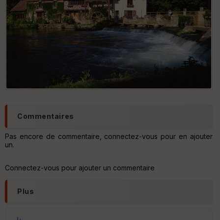
Aff
ic
he
r
d
é
p
ar
t
ar
ri
Commentaires
v
é
e
Pas encore de commentaire, connectez-vous pour en ajouter
un.
C
ou
Connectez-vous pour ajouter un commentaire
le
ur
Plus