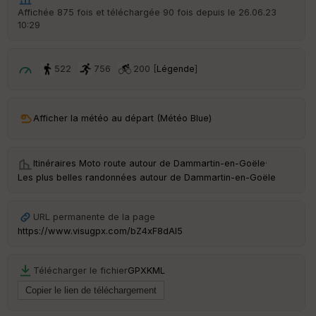
Affichée 875 fois et téléchargée 90 fois depuis le 26.06.23
Ep
10:29
ai
ss
eu
r
522
756
200 [
Légende
]
Tr
an
Afficher la météo au départ (Météo Blue)
sp
ar
en
ce
Itinéraires Moto route autour de
Dammartin-en-Goële
·
Les plus belles randonnées autour de Dammartin-en-Goële
Po
int
URL permanente de la page
illé
https://www.visugpx.com/bZ4xF8dAl5
s
Télécharger le fichier
GPX
KML
S
e
n
s