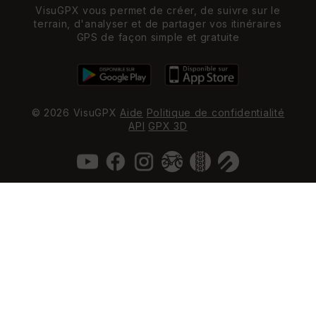
VisuGPX vous permet de créer, de suivre sur le
terrain, d'analyser et de partager vos itinéraires
GPS de façon simple et gratuite
© 2026 VisuGPX
Aide
Politique de confidentialité
API
GPX 3D