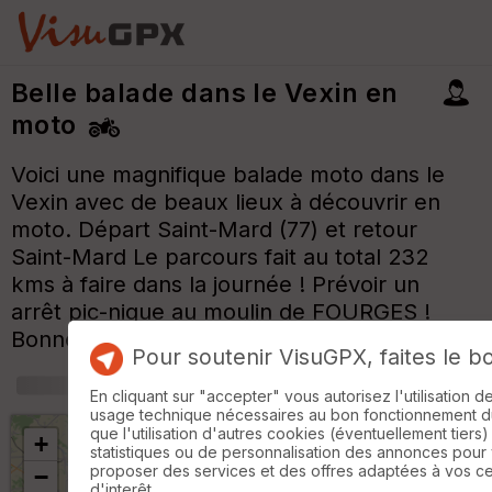
Belle balade dans le Vexin en
moto
Voici une magnifique balade moto dans le
Vexin avec de beaux lieux à découvrir en
moto. Départ Saint-Mard (77) et retour
Saint-Mard Le parcours fait au total 232
kms à faire dans la journée ! Prévoir un
arrêt pic-nique au moulin de FOURGES !
Bonne balade à tous
Pour soutenir VisuGPX, faites le b
+
m
En cliquant sur "accepter" vous autorisez l'utilisation 
usage technique nécessaires au bon fonctionnement du 
que l'utilisation d'autres cookies (éventuellement tiers)
+
statistiques ou de personnalisation des annonces pour
proposer des services et des offres adaptées à vos c
−
d'interêt.