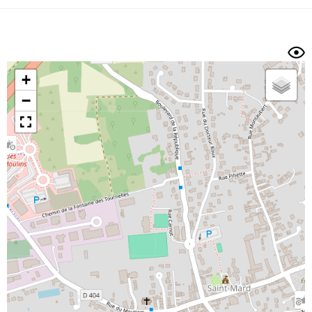
Dénivelé min/max
Auteur
Dossier
et
sous-dossiers
+
Trier par
−
Horodatage
Photos