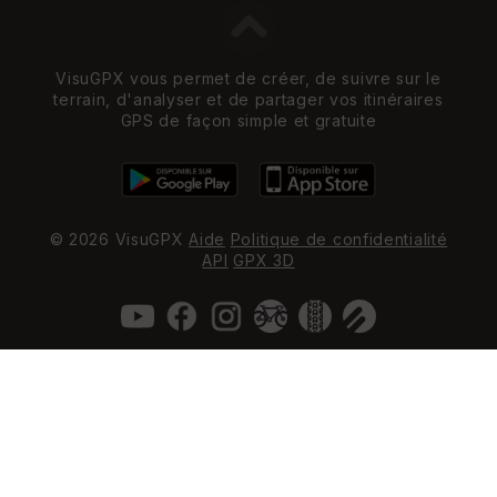
VisuGPX vous permet de créer, de suivre sur le
terrain, d'analyser et de partager vos itinéraires
GPS de façon simple et gratuite
© 2026 VisuGPX
Aide
Politique de confidentialité
API
GPX 3D