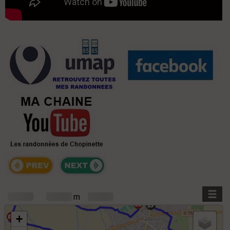
+
m
+