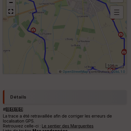
−
B
or
n
e
s
ki
lo
m
ét
ri
500 m
q
©
OpenStreetMap
contributors,
ODbL 1.0
u
e
s
C
Détails
o
u
#0️⃣4️⃣6️⃣4️⃣
v
La trace a été retravaillée afin de corriger les erreurs de
er
localisation GPS.
tu
Retrouvez celle-ci :
Le sentier des Marguerites
re
Liste de toutes
Mes randonnées
IG