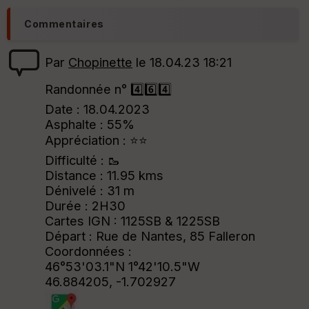
Commentaires
Par
Chopinette
le 18.04.23 18:21
Randonnée n° 4️⃣6️⃣4️⃣
Date : 18.04.2023
Asphalte : 55%
Appréciation : ⭐⭐
Difficulté : 🥾
Distance : 11.95 kms
Dénivelé : 31 m
Durée : 2H30
Cartes IGN : 1125SB & 1225SB
Départ : Rue de Nantes, 85 Falleron
Coordonnées :
46°53'03.1"N 1°42'10.5"W
46.884205, -1.702927