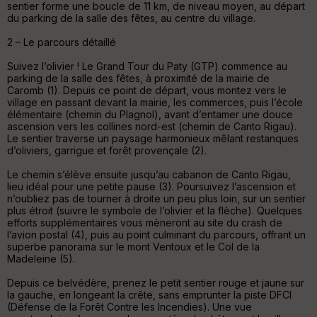
sentier forme une boucle de 11 km, de niveau moyen, au départ
C
du parking de la salle des fêtes, au centre du village.
ou
le
2 – Le parcours détaillé
ur
Suivez l’olivier ! Le Grand Tour du Paty (GTP) commence au
parking de la salle des fêtes, à proximité de la mairie de
Caromb (1). Depuis ce point de départ, vous montez vers le
village en passant devant la mairie, les commerces, puis l’école
élémentaire (chemin du Plagnol), avant d’entamer une douce
Ep
ascension vers les collines nord-est (chemin de Canto Rigau).
ai
Le sentier traverse un paysage harmonieux mêlant restanques
ss
d’oliviers, garrigue et forêt provençale (2).
eu
r
Le chemin s’élève ensuite jusqu’au cabanon de Canto Rigau,
lieu idéal pour une petite pause (3). Poursuivez l’ascension et
n’oubliez pas de tourner à droite un peu plus loin, sur un sentier
Tr
plus étroit (suivre le symbole de l’olivier et la flèche). Quelques
an
efforts supplémentaires vous mèneront au site du crash de
sp
l’avion postal (4), puis au point culminant du parcours, offrant un
ar
superbe panorama sur le mont Ventoux et le Col de la
en
Madeleine (5).
ce
Depuis ce belvédère, prenez le petit sentier rouge et jaune sur
la gauche, en longeant la crête, sans emprunter la piste DFCI
Po
(Défense de la Forêt Contre les Incendies). Une vue
int