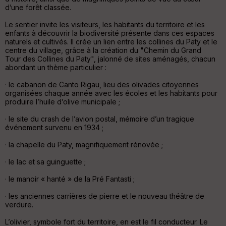
N
d’une forêt classée.
Aff
Le sentier invite les visiteurs, les habitants du territoire et les
ic
enfants à découvrir la biodiversité présente dans ces espaces
he
naturels et cultivés. Il crée un lien entre les collines du Paty et le
r
centre du village, grâce à la création du "Chemin du Grand
d
Tour des Collines du Paty", jalonné de sites aménagés, chacun
é
abordant un thème particulier :
p
ar
· le cabanon de Canto Rigau, lieu des olivades citoyennes
t
organisées chaque année avec les écoles et les habitants pour
produire l’huile d’olive municipale ;
ar
ri
· le site du crash de l’avion postal, mémoire d’un tragique
v
événement survenu en 1934 ;
é
e
· la chapelle du Paty, magnifiquement rénovée ;
· le lac et sa guinguette ;
Fil
tr
· le manoir « hanté » de la Pré Fantasti ;
e
P
· les anciennes carrières de pierre et le nouveau théâtre de
OI
verdure.
L’olivier, symbole fort du territoire, en est le fil conducteur. Le