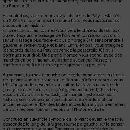
spectaculaire s’ouvre sur le monastère, le château et le village
illé
du Barroux (6).
s
En contrebas, vous découvrez la chapelle du Paty, restaurée
en 2021. Profitez-en pour faire une halte, vous ressourcer et
S
découvrir son histoire.
e
En direction du lac, tournez-vous vers le château du Barroux.
n
Suivez toujours le balisage de l’olivier et continuez tout droit,
s
sur un passage plus facile et plus ombragé (7), sans prendre à
gauche le sentier rouge et blanc. Enfin, en bas, vous atteignez
les abords du lac du Paty, traversez la passerelle (8) puis
continuez tout droit. Une petite montée vous attend, avec des
St
marches en bois, menant au parking supérieur. Passez la
re
barrière au-delà de la route pour grimper un peu plus.
et
Vi
Au sommet, tournez à gauche pour redescendre par un chemin
e
de gravier. Une belle vue sur Le Barroux s’offre encore à vous
w
(9). Une grande descente vous attend à travers un vallon de
garrigue très ensoleillé (balisé également en vert). Plus bas,
vous arrivez à La Pré Fantasti, son manoir mystérieux, son
histoire, son oliveraie, son petit théâtre de verdure et son
ancienne carrière (10). Des tables et des lutrins vous permettent
de vous reposer tout en découvrant l’histoire du site.
Continuez en suivant le symbole de l’olivier : devant le théâtre,
descendez le long de la vigne, tournez à gauche sur le sentier,
puis remontez sur la route. Traversez-la pour rejoindre le