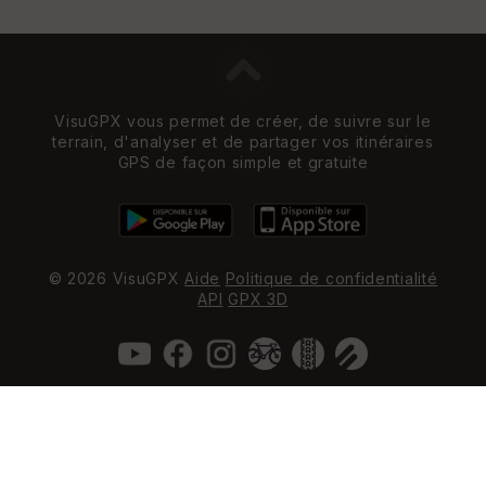
VisuGPX vous permet de créer, de suivre sur le
terrain, d'analyser et de partager vos itinéraires
GPS de façon simple et gratuite
© 2026 VisuGPX
Aide
Politique de confidentialité
API
GPX 3D