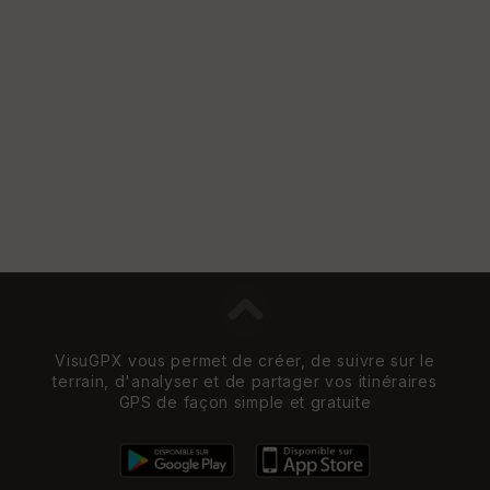
et
Vi
e
w
VisuGPX vous permet de créer, de suivre sur le
terrain, d'analyser et de partager vos itinéraires
GPS de façon simple et gratuite