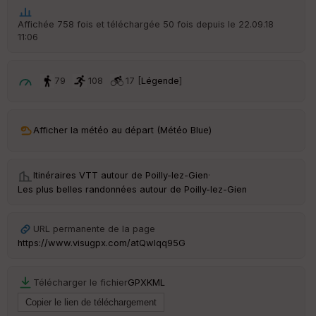
ar
ri
Affichée 758 fois et téléchargée 50 fois depuis le 22.09.18
v
11:06
é
e
79
108
17 [
Légende
]
Fil
tr
e
P
Afficher la météo au départ (Météo Blue)
OI
Itinéraires VTT autour de
Poilly-lez-Gien
·
C
ou
Les plus belles randonnées autour de Poilly-lez-Gien
le
ur
URL permanente de la page
https://www.visugpx.com/atQwIqq95G
Télécharger le fichier
GPX
KML
Ep
ai
ss