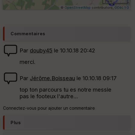
ri
2 km
q
©
OpenStreetMap
contributors,
ODbL 1.0
u
e
s
C
Commentaires
o
u
v
Par
douby45
le 10.10.18 20:42
er
tu
merci.
re
IG
N
Par
Jérôme.Boisseau
le 10.10.18 09:17
Aff
top ton parcours tu es notre messie
ic
pas le footeux l'autre...
he
r
d
Connectez-vous pour ajouter un commentaire
é
p
ar
Plus
t