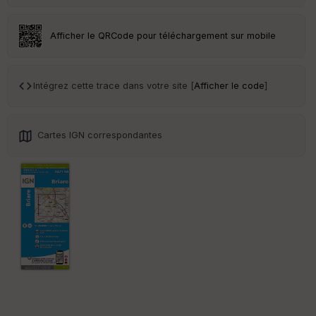
eu
r
Afficher le QRCode pour téléchargement sur mobile
Tr
an
sp
Intégrez cette trace dans votre site [
Afficher le code
]
ar
en
ce
Cartes IGN correspondantes
Po
int
illé
s
S
e
n
s
St
re