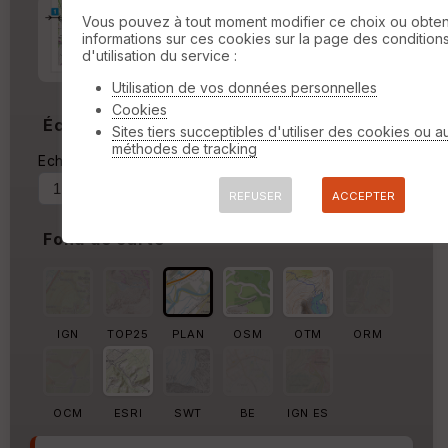
Marge d'impression
cm
Vous pouvez à tout moment modifier ce choix ou obten
informations sur ces cookies sur la page des condition
d'utilisation du service :
Marge autour de la trace
%
Utilisation de vos données personnelles
Cookies
Échelle
Sites tiers succeptibles d'utiliser des cookies ou a
méthodes de tracking
Echelle actuelle : 1/37560
Forcer au
REFUSER
ACCEPTER
Fond de carte
IGN
TOP25
PLAN
OSM
OTM
ORM
OCM
ESRI
SWT
BE
IGN ES