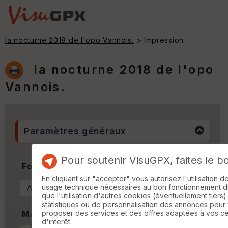
la nocturne 2018 de l'opo Vannois.
> Impression
la nocturne 2018 de l'opo
Vannois.
Paramètres généraux
Pour soutenir VisuGPX, faites le b
Format & Orientation
En cliquant sur "accepter" vous autorisez l'utilisation 
usage technique nécessaires au bon fonctionnement du 
que l'utilisation d'autres cookies (éventuellement tiers)
statistiques ou de personnalisation des annonces pour
proposer des services et des offres adaptées à vos c
Marges
d'interêt.