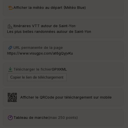
ri
v
Afficher la météo au départ (Météo Blue)
é
e
Itinéraires VTT autour de
Saint-Yon
·
Fil
Les plus belles randonnées autour de Saint-Yon
tr
e
P
URL permanente de la page
OI
https://www.visugpx.com/at6gQyjvKu
C
Télécharger le fichier
GPX
KML
ou
le
ur
Afficher le QRCode pour téléchargement sur mobile
Ep
ai
Tableau de marche
(max 250 points)
ss
eu