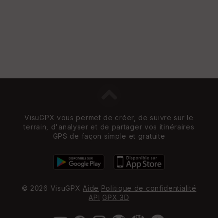
et
Vi
e
w
VisuGPX vous permet de créer, de suivre sur le
terrain, d'analyser et de partager vos itinéraires
GPS de façon simple et gratuite
© 2026 VisuGPX
Aide
Politique de confidentialité
API
GPX 3D