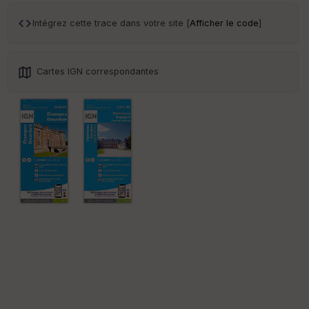
r
Intégrez cette trace dans votre site [
Afficher le code
]
Tr
an
sp
Cartes IGN correspondantes
ar
en
ce
Po
int
illé
s
S
e
n
s
St
re