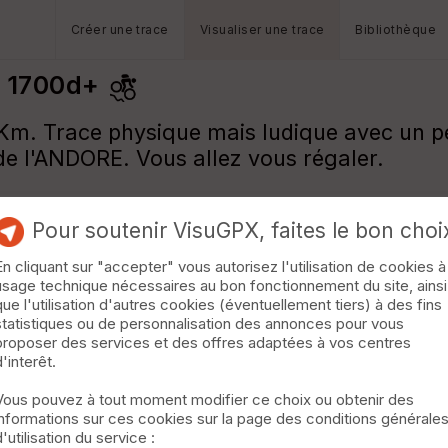
Créer une trace
Visualiser une trace
Bibliothèque
 1700d+
m. Trace physique mais ludique avec un pe
de l'ANDORE. Vous allez vous régaler.
Pour soutenir VisuGPX, faites le bon choi
En cliquant sur "accepter" vous autorisez l'utilisation de cookies à
usage technique nécessaires au bon fonctionnement du site, ainsi
que l'utilisation d'autres cookies (éventuellement tiers) à des fins
statistiques ou de personnalisation des annonces pour vous
proposer des services et des offres adaptées à vos centres
d'interêt.
Vous pouvez à tout moment modifier ce choix ou obtenir des
informations sur ces cookies sur la page des conditions générale
d'utilisation du service :