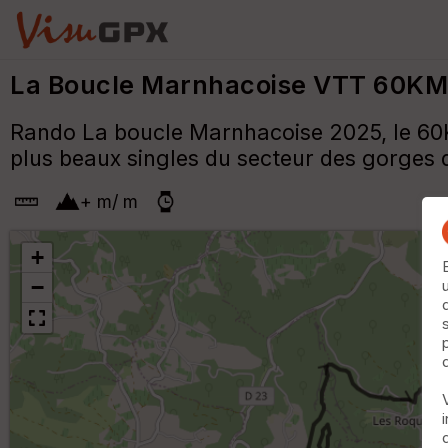
La Boucle Marnhacoise VTT 60KM
Rando La boucle Marnhacoise 2025, le 60K
plus beaux singles du secteur des gorges 
+
m
/
m
+
−