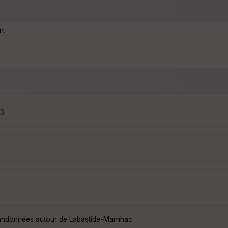
n.
53
 randonnées autour de Labastide-Marnhac