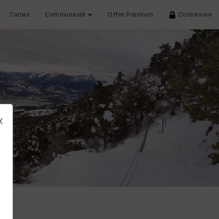
Cartes
Communauté
Offre Premium
Connexion
x
s