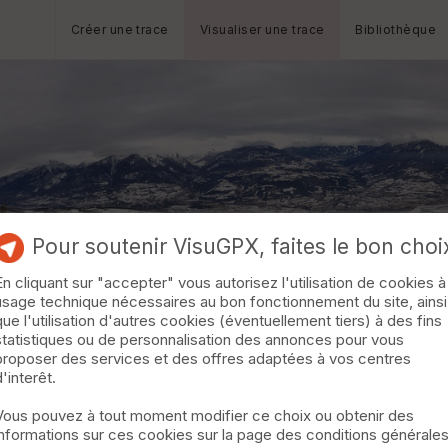
Créer une trace
Visualiser une trace
Bibliothèque
Pour soutenir VisuGPX, faites le bon choi
En cliquant sur "accepter" vous autorisez l'utilisation de cookies à
usage technique nécessaires au bon fonctionnement du site, ainsi
que l'utilisation d'autres cookies (éventuellement tiers) à des fins
statistiques ou de personnalisation des annonces pour vous
proposer des services et des offres adaptées à vos centres
d'interêt.
Vous pouvez à tout moment modifier ce choix ou obtenir des
informations sur ces cookies sur la page des conditions générale