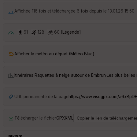
Affichée 116 fois et téléchargée 6 fois depuis le 13.01.26 15:50
61
128
60 [
Légende
]
Afficher la météo au départ (Météo Blue)
Itinéraires Raquettes à neige autour de
Embrun
·
Les plus belle
URL permanente de la page
https://www.visugpx.com/a6xBp
Télécharger le fichier
GPX
KML