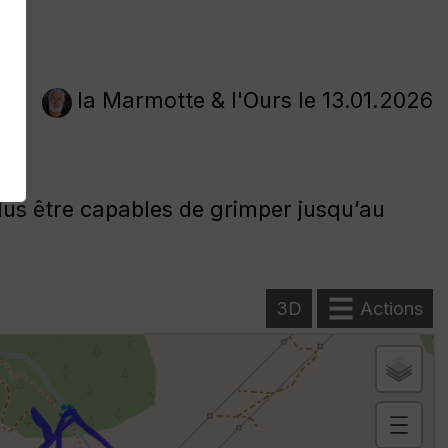
la Marmotte & l'Ours
le 13.01.2026
a
lus être capables de grimper jusqu’au
3D
Actions