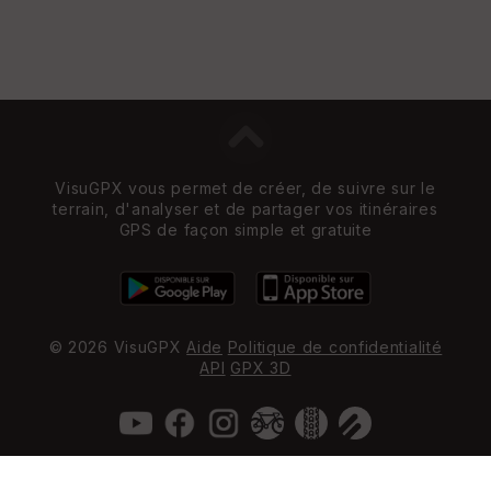
VisuGPX vous permet de créer, de suivre sur le
terrain, d'analyser et de partager vos itinéraires
GPS de façon simple et gratuite
© 2026 VisuGPX
Aide
Politique de confidentialité
API
GPX 3D