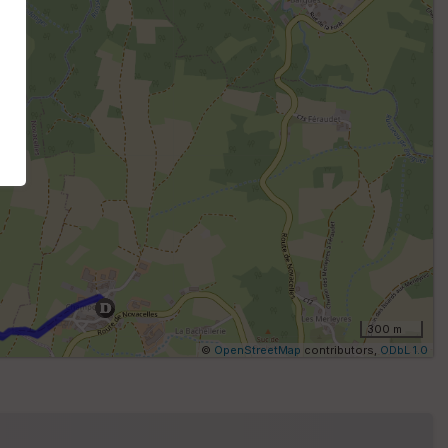
m
ét
ri
q
u
e
s
C
o
u
v
er
tu
re
I
G
300 m
N
©
OpenStreetMap
contributors,
ODbL 1.0
Af
fic
he
r