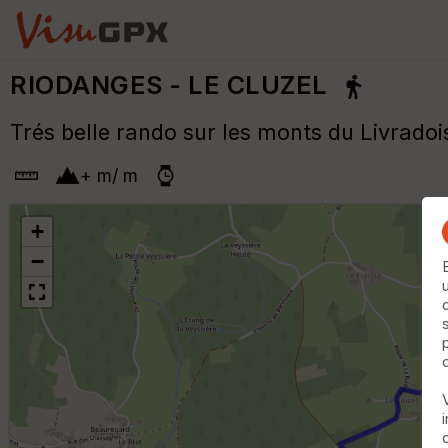
RIODANGES - LE CLUZEL
Trés belle rando sur les monts du Livradoi
+
m
/
m
+
−