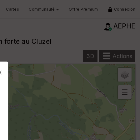
Cartes
Communauté
Offre Premium
Connexion
AEPHE
n forte au Cluzel
3D
Actions
x
B
or
n
e
s
s
ki
lo