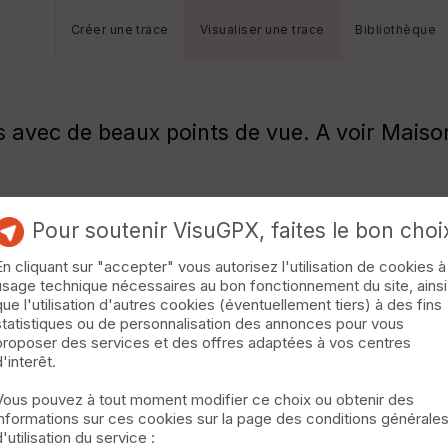
Créer une trace
Visualiser une trace
Bibliothèque
s avec de beaux points de vue. A voir Maiso
Pour soutenir VisuGPX, faites le bon choi
En cliquant sur "accepter" vous autorisez l'utilisation de cookies à
usage technique nécessaires au bon fonctionnement du site, ainsi
que l'utilisation d'autres cookies (éventuellement tiers) à des fins
statistiques ou de personnalisation des annonces pour vous
proposer des services et des offres adaptées à vos centres
d'interêt.
Vous pouvez à tout moment modifier ce choix ou obtenir des
informations sur ces cookies sur la page des conditions générale
d'utilisation du service :