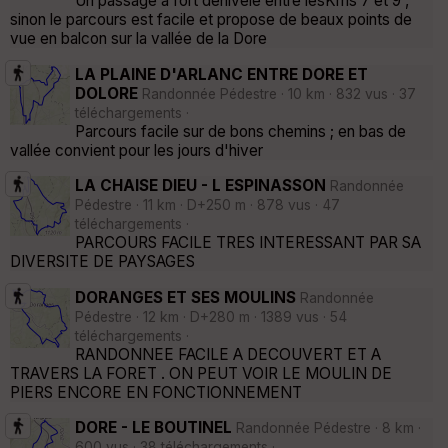
Un passage a fort dénivelé entre lesKms 7 et 9 ,
sinon le parcours est facile et propose de beaux points de
vue en balcon sur la vallée de la Dore
LA PLAINE D'ARLANC ENTRE DORE ET
DOLORE
Randonnée Pédestre · 10 km · 832 vus · 37
téléchargements ·
Parcours facile sur de bons chemins ; en bas de
vallée convient pour les jours d'hiver
LA CHAISE DIEU - L ESPINASSON
Randonnée
Pédestre · 11 km · D+250 m · 878 vus · 47
téléchargements ·
PARCOURS FACILE TRES INTERESSANT PAR SA
DIVERSITE DE PAYSAGES
DORANGES ET SES MOULINS
Randonnée
Pédestre · 12 km · D+280 m · 1389 vus · 54
téléchargements ·
RANDONNEE FACILE A DECOUVERT ET A
TRAVERS LA FORET . ON PEUT VOIR LE MOULIN DE
PIERS ENCORE EN FONCTIONNEMENT
DORE - LE BOUTINEL
Randonnée Pédestre · 8 km ·
600 vus · 38 téléchargements ·