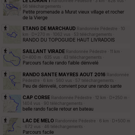
LE LIORAN 1
Randonnée Pédestre · 3 km · 828 vus ·
56 téléchargements ·
Petite promenade a Murat vieux village et rocher
de la Vierge
ETANG DE MARCHAUD
Randonnée Pédestre · 10
km · D+270 m · 1062 vus · 53 téléchargements ·
RANDO DU TOPOGUIDE HAUT LIVRADOIS
SAILLANT VIRADE
Randonnée Pédestre · 11 km ·
D+400 m · 635 vus · 43 téléchargements ·
Parcours facile rando faible dénivelé
RANDO SANTE MAYRES AOUT 2016
Randonnée
Pédestre · 6 km · 560 vus · 57 téléchargements ·
Peu de dénivelé, convient pour une rando sante
CAP CORSE
Randonnée Pédestre · 12 km · D+250 m ·
1404 vus · 90 téléchargements ·
belle rando facile retour en bateau
LAC DE MELO
Randonnée Pédestre · 6 km · D+500 m
· 672 vus · 46 téléchargements ·
Parcours facile