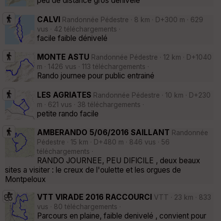
peu de distance gros dénivelé
CALVI
Randonnée Pédestre · 8 km · D+300 m · 629
vus · 42 téléchargements ·
facile faible dénivelé
MONTE ASTU
Randonnée Pédestre · 12 km · D+1040
m · 1426 vus · 113 téléchargements ·
Rando journee pour public entrainé
LES AGRIATES
Randonnée Pédestre · 10 km · D+230
m · 621 vus · 38 téléchargements ·
petite rando facile
AMBERANDO 5/06/2016 SAILLANT
Randonnée
Pédestre · 15 km · D+480 m · 846 vus · 56
téléchargements ·
RANDO JOURNEE, PEU DIFICILE , deux beaux
sites a visiter : le creux de l'oulette et les orgues de
Montpeloux
VTT VIRADE 2016 RACCOURCI
VTT · 23 km · 833
vus · 80 téléchargements ·
Parcours en plaine, faible denivelé , convient pour