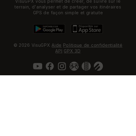
VisuGPX vous permet de créer, de suivre sur le
terrain, d'analyser et de partager vos itinéraires
GPS de façon simple et gratuite
© 2026 VisuGPX
Aide
Politique de confidentialité
API
GPX 3D