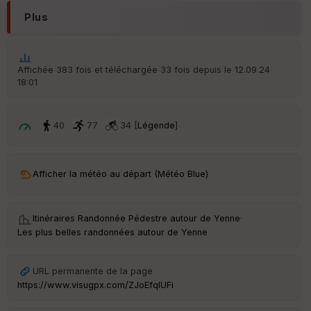
p
ar
Plus
t
ar
ri
Affichée 383 fois et téléchargée 33 fois depuis le 12.09.24
v
18:01
é
e
40
77
34 [
Légende
]
C
ou
le
ur
Afficher la météo au départ (Météo Blue)
Itinéraires Randonnée Pédestre autour de
Yenne
·
Les plus belles randonnées autour de Yenne
Ep
ai
ss
eu
URL permanente de la page
r
https://www.visugpx.com/ZJoEfqlUFi