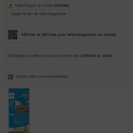
Tr
Télécharger le fichier
GPX
KML
an
sp
ar
en
ce
Afficher le QRCode pour téléchargement sur mobile
Po
int
illé
Intégrez cette trace dans votre site [
Afficher le code
]
s
S
Cartes IGN correspondantes
e
n
s
St
re
et
Vi
e
w