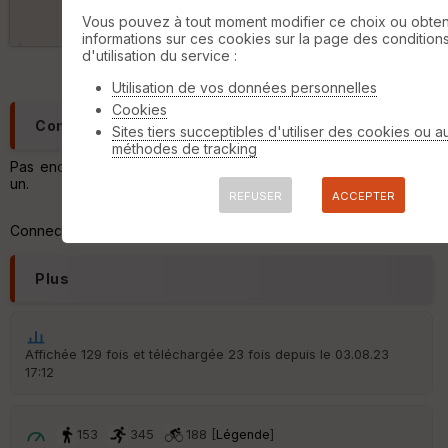
ri
2 km
Vous pouvez à tout moment modifier ce choix ou obten
q
informations sur ces cookies sur la page des condition
©
OpenStreetMap
contributors,
ODbL 1.0
u
d'utilisation du service :
e
s
Utilisation de vos données personnelles
Cookies
Aff
Commentaires
Sites tiers succeptibles d'utiliser des cookies ou a
ic
méthodes de tracking
he
Pas encore de commentaire, connectez-vous pour en ajouter
r
un.
d
REFUSER
ACCEPTER
é
p
Connectez-vous pour ajouter un commentaire
ar
t
Plus
ar
ri
v
é
Affichée 129 fois et téléchargée 23 fois depuis le 03.08.23
e
17:12
C
ou
153
345
188 [
Légende
]
le