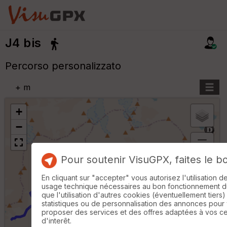
J4 bis
Percorso personalizzato
+
m
+
−
B
Pour soutenir VisuGPX, faites le b
or
n
En cliquant sur "accepter" vous autorisez l'utilisation 
e
usage technique nécessaires au bon fonctionnement du 
s
que l'utilisation d'autres cookies (éventuellement tiers)
ki
statistiques ou de personnalisation des annonces pour
lo
proposer des services et des offres adaptées à vos c
m
d'interêt.
ét