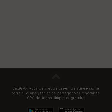
S
e
n
s
St
re
et
Vi
e
w
VisuGPX vous permet de créer, de suivre sur le
terrain, d'analyser et de partager vos itinéraires
GPS de façon simple et gratuite