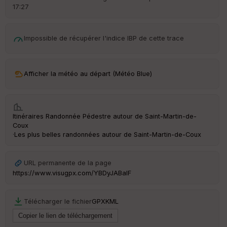
r
17:27
d
é
p
Impossible de récupérer l'indice IBP de cette trace
ar
t
ar
Afficher la météo au départ (Météo Blue)
ri
v
é
e
Itinéraires Randonnée Pédestre autour de
Saint-Martin-de-
Coux
·
Les plus belles randonnées autour de Saint-Martin-de-Coux
Ep
ai
URL permanente de la page
ss
eu
https://www.visugpx.com/YBDyJABaIF
r
Télécharger le fichier
GPX
KML
Tr
an
sp