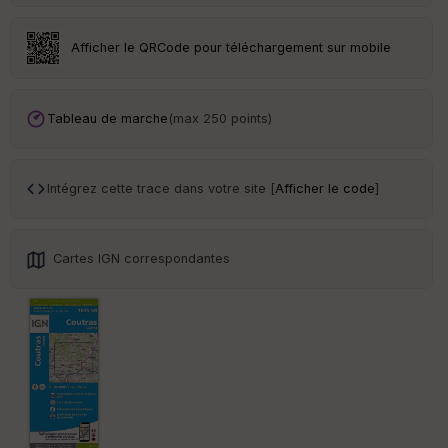
ar
en
ce
Afficher le QRCode pour téléchargement sur mobile
Po
int
Tableau de marche
(max 250 points)
illé
s
Intégrez cette trace dans votre site [
Afficher le code
]
S
e
n
s
Cartes IGN correspondantes
St
re
et
Vi
e
w