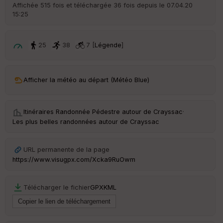
r
Affichée 515 fois et téléchargée 36 fois depuis le 07.04.20
d
15:25
é
p
ar
t
25
38
7 [
Légende
]
ar
ri
v
Afficher la météo au départ (Météo Blue)
é
e
Itinéraires Randonnée Pédestre autour de
Crayssac
·
C
Les plus belles randonnées autour de Crayssac
ou
le
ur
URL permanente de la page
https://www.visugpx.com/Xcka9RuOwm
Télécharger le fichier
GPX
KML
Ep
ai
ss
eu