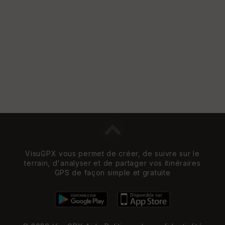
Vi
e
w
VisuGPX vous permet de créer, de suivre sur le
terrain, d'analyser et de partager vos itinéraires
GPS de façon simple et gratuite