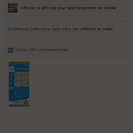
r
Afficher le QRCode pour téléchargement sur mobile
Tr
an
sp
Intégrez cette trace dans votre site [
Afficher le code
]
ar
en
ce
Cartes IGN correspondantes
Po
int
illé
s
S
e
n
s
St
re
et