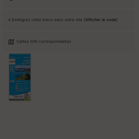
ar
en
ce
Intégrez cette trace dans votre site [
Afficher le code
]
Po
int
illé
Cartes IGN correspondantes
s
S
e
n
s
St
re
et
Vi
e
w