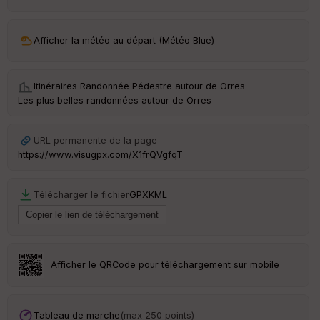
ar
ri
v
Afficher la météo au départ (Météo Blue)
é
e
Itinéraires Randonnée Pédestre autour de
Orres
·
C
Les plus belles randonnées autour de Orres
ou
le
ur
URL permanente de la page
https://www.visugpx.com/X1frQVgfqT
Télécharger le fichier
GPX
KML
Ep
ai
ss
eu
r
Afficher le QRCode pour téléchargement sur mobile
Tr
an
sp
Tableau de marche
(max 250 points)