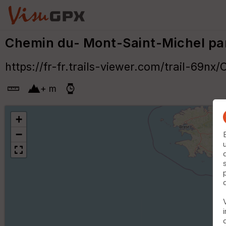
Chemin du- Mont-Saint-Michel pa
https://fr-fr.trails-viewer.com/trail-69
+
m
+
−