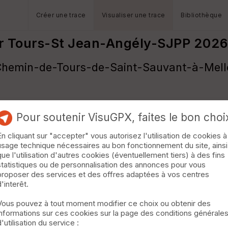
Créer une trace
Visualiser une trace
Bibliothèque
r Tours-St Jean-Angély-SJPP 202
nx/Chemin-de-Tours-de-Saint-Sauvant-à-Mell
Pour soutenir VisuGPX, faites le bon choi
En cliquant sur "accepter" vous autorisez l'utilisation de cookies à
usage technique nécessaires au bon fonctionnement du site, ainsi
que l'utilisation d'autres cookies (éventuellement tiers) à des fins
statistiques ou de personnalisation des annonces pour vous
proposer des services et des offres adaptées à vos centres
d'interêt.
Vous pouvez à tout moment modifier ce choix ou obtenir des
informations sur ces cookies sur la page des conditions générale
d'utilisation du service :