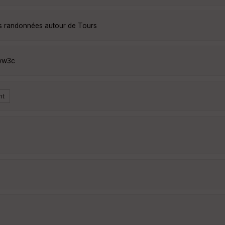
es randonnées autour de Tours
pww3c