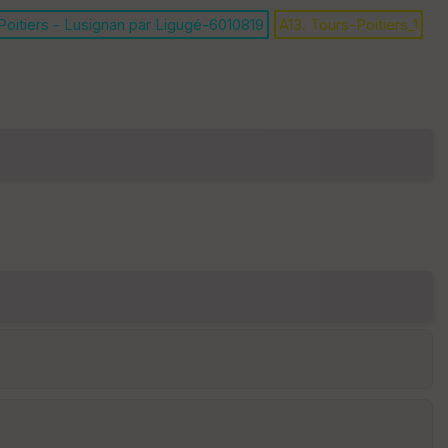
is
Poitiers - Lusignan par Ligugé-6010819
A13. Tours-Poitiers_1
se
ur
Tr
an
sp
ar
en
ce
P
oi
nti
llé
s
S
e
n