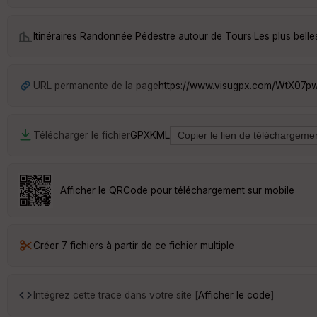
Itinéraires Randonnée Pédestre autour de
Tours
·
Les plus bell
URL permanente de la page
https://www.visugpx.com/WtX07
Télécharger le fichier
GPX
KML
Afficher le QRCode pour téléchargement sur mobile
Créer 7 fichiers à partir de ce fichier multiple
Intégrez cette trace dans votre site [
Afficher le code
]