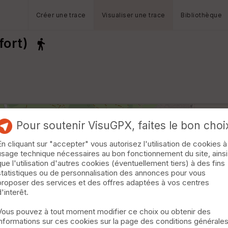
Créer une trace
Visualiser une trace
Bibliothèque
fort)
Pour soutenir VisuGPX, faites le bon choi
En cliquant sur "accepter" vous autorisez l'utilisation de cookies à
usage technique nécessaires au bon fonctionnement du site, ainsi
que l'utilisation d'autres cookies (éventuellement tiers) à des fins
statistiques ou de personnalisation des annonces pour vous
proposer des services et des offres adaptées à vos centres
d'interêt.
Vous pouvez à tout moment modifier ce choix ou obtenir des
informations sur ces cookies sur la page des conditions générale