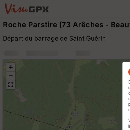
Roche Parstire (73 Arêches - Beau
Départ du barrage de Saint Guérin
+
m
+
−