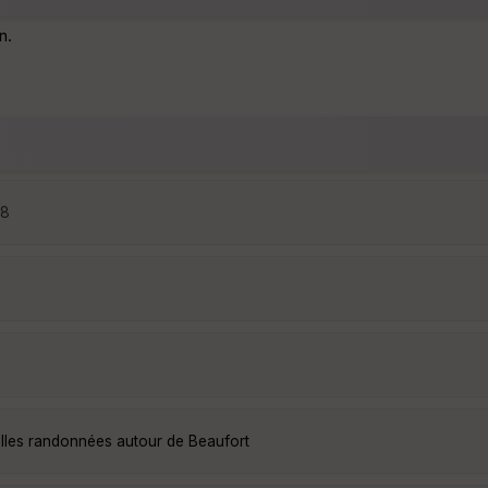
n.
58
elles randonnées autour de Beaufort