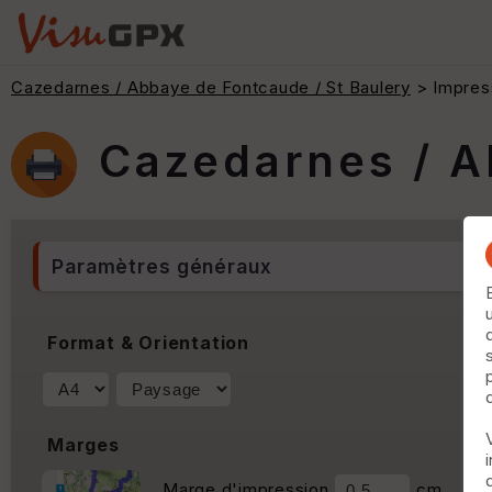
Cazedarnes / Abbaye de Fontcaude / St Baulery
> Impres
Cazedarnes / A
Paramètres généraux
Format & Orientation
Marges
Marge d'impression
cm