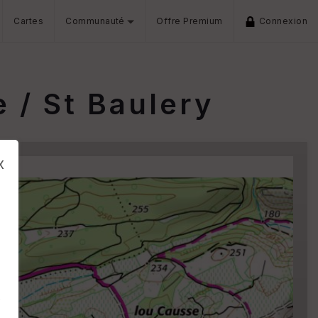
Cartes
Communauté
Offre Premium
Connexion
 / St Baulery
x
s