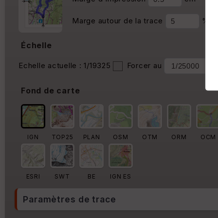
Marge autour de la trace
%
Échelle
Echelle actuelle : 1/19325
Forcer au
Fond de carte
IGN
TOP25
PLAN
OSM
OTM
ORM
OCM
ESRI
SWT
BE
IGN ES
Paramètres de trace