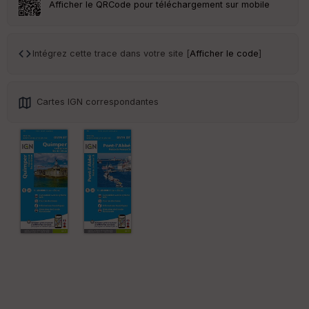
Afficher le QRCode pour téléchargement sur mobile
Ep
Intégrez cette trace dans votre site [
Afficher le code
]
ai
ss
eu
r
Cartes IGN correspondantes
Tr
an
sp
ar
en
ce
Po
int
illé
s
S