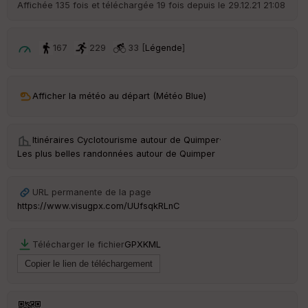
r
Affichée 135 fois et téléchargée 19 fois depuis le 29.12.21 21:08
d
é
p
ar
167
229
33 [
Légende
]
t
ar
Afficher la météo au départ (Météo Blue)
ri
v
é
e
Itinéraires Cyclotourisme autour de
Quimper
·
Les plus belles randonnées autour de Quimper
Fil
tr
e
URL permanente de la page
P
https://www.visugpx.com/UUfsqkRLnC
OI
Télécharger le fichier
GPX
KML
C
ou
le
ur