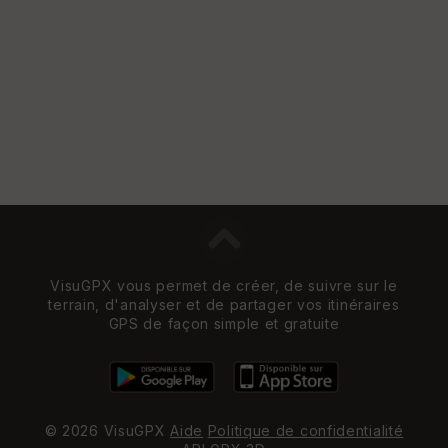
e
n
s
St
re
et
Vi
e
w
VisuGPX vous permet de créer, de suivre sur le
terrain, d'analyser et de partager vos itinéraires
GPS de façon simple et gratuite
© 2026 VisuGPX
Aide
Politique de confidentialité