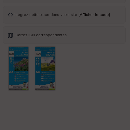
ar
en
ce
Intégrez cette trace dans votre site [
Afficher le code
]
Po
int
Cartes IGN correspondantes
illé
s
S
e
n
s
St
re
et
Vi
e
w