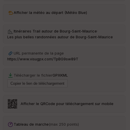
ar
Afficher la météo au départ (Météo Blue)
ri
v
é
e
Itinéraires Trail autour de
Bourg-Saint-Maurice
·
Les plus belles randonnées autour de Bourg-Saint-Maurice
C
ou
le
URL permanente de la page
ur
https://www.visugpx.com/TpBG9sw89T
Télécharger le fichier
GPX
KML
Ep
ai
ss
eu
r
Afficher le QRCode pour téléchargement sur mobile
Tr
an
Tableau de marche
(max 250 points)
sp