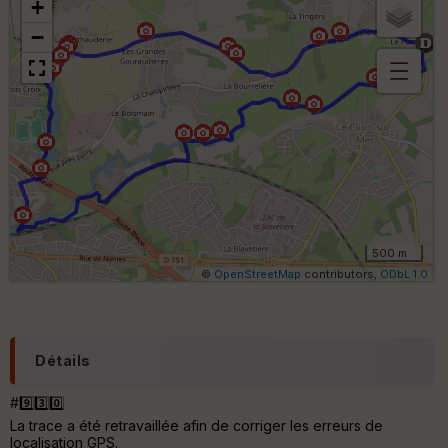
+
−
B
or
n
e
s
ki
lo
m
ét
ri
500 m
q
©
OpenStreetMap
contributors,
ODbL 1.0
u
e
s
C
Détails
o
u
#9️⃣3️⃣0️⃣
v
La trace a été retravaillée afin de corriger les erreurs de
er
localisation GPS.
tu