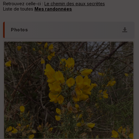
Retrouvez celle-ci :
Le chemin des eaux secrètes
re
Liste de toutes
Mes randonnées
IG
N
Aff
Photos
ic
he
r
d
é
p
ar
t
ar
ri
v
é
e
C
ou
le
ur