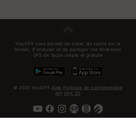
VisuGPX vous permet de créer, de suivre sur le
terrain, d'analyser et de partager vos itinéraires
GPS de façon simple et gratuite
© 2026 VisuGPX
Aide
Politique de confidentialité
API
GPX 3D