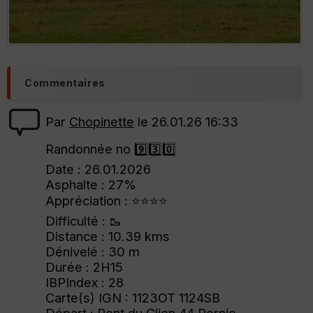
Commentaires
Par
Chopinette
le 26.01.26 16:33
Randonnée no 9️⃣3️⃣0️⃣
Date : 26.01.2026
Asphalte : 27%
Appréciation : ⭐⭐⭐⭐
Difficulté : 🥾
Distance : 10.39 kms
Dénivelé : 30 m
Durée : 2H15
IBPIndex : 28
Carte(s) IGN : 1123OT 1124SB
Départ : Pont du Clion 44 Pornic