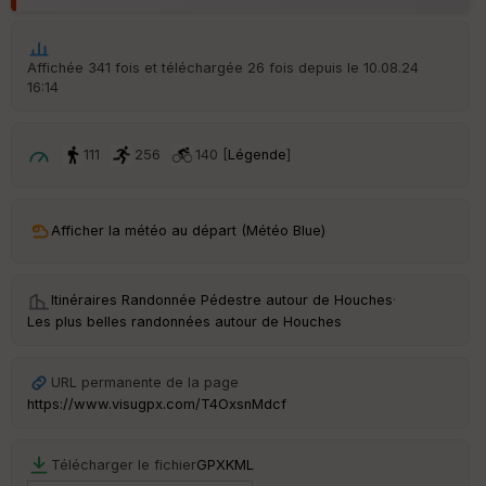
Affichée 341 fois et téléchargée 26 fois depuis le 10.08.24
16:14
111
256
140 [
Légende
]
Afficher la météo au départ (Météo Blue)
Itinéraires Randonnée Pédestre autour de
Houches
·
Les plus belles randonnées autour de Houches
URL permanente de la page
https://www.visugpx.com/T4OxsnMdcf
Télécharger le fichier
GPX
KML