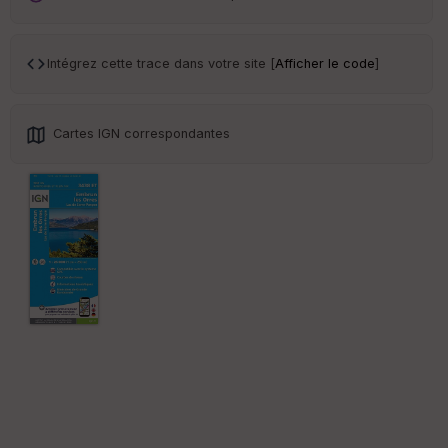
ar
en
ce
Intégrez cette trace dans votre site [
Afficher le code
]
Po
int
illé
Cartes IGN correspondantes
s
S
e
n
s
St
re
et
Vi
e
w