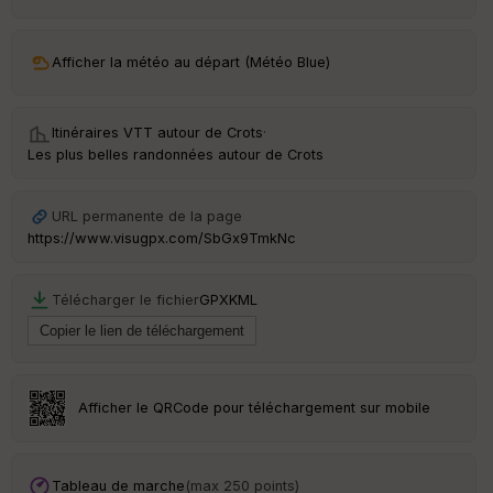
ar
ri
v
Afficher la météo au départ (Météo Blue)
é
e
Itinéraires VTT autour de
Crots
·
C
Les plus belles randonnées autour de Crots
ou
le
ur
URL permanente de la page
https://www.visugpx.com/SbGx9TmkNc
Télécharger le fichier
GPX
KML
Ep
ai
ss
eu
r
Afficher le QRCode pour téléchargement sur mobile
Tr
an
sp
Tableau de marche
(max 250 points)