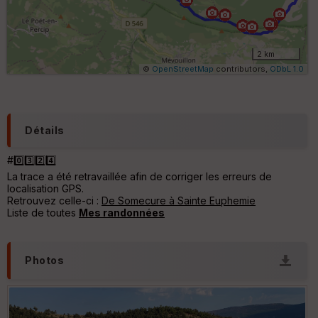
ki
lo
m
ét
ri
2 km
q
©
OpenStreetMap
contributors,
ODbL 1.0
u
e
s
C
Détails
o
u
#0️⃣3️⃣2️⃣4️⃣
v
La trace a été retravaillée afin de corriger les erreurs de
er
localisation GPS.
tu
Retrouvez celle-ci :
De Somecure à Sainte Euphemie
re
Liste de toutes
Mes randonnées
IG
N
Aff
Photos
ic
he
r
d
é