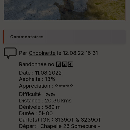
Commentaires
Par
Chopinette
le 12.08.22 16:31
Randonnée no 3️⃣2️⃣4️⃣
Date : 11.08.2022
Asphalte : 13%
Appréciation : ⭐⭐⭐⭐⭐
Difficulté : 🥾🥾
Distance : 20.36 kms
Dénivelé : 589 m
Durée : 5H00
Carte(s) IGN : 3139OT & 3239OT
Départ : Chapelle 26 Somecure -