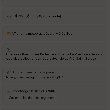
13:13
é
p
ar
t
35
53
9 [
Légende
]
ar
ri
v
Afficher la météo au départ (Météo Blue)
é
e
C
Itinéraires Randonnée Pédestre autour de
Le Pré-Saint-Gervais
ou
·
Les plus belles randonnées autour de Le Pré-Saint-Gervais
le
ur
URL permanente de la page
https://www.visugpx.com/Qy7Msg1F7p
Ep
Télécharger le fichier
GPX
KML
ai
ss
eu
r