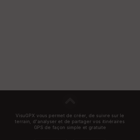
e
w
VisuGPX vous permet de créer, de suivre sur le
terrain, d'analyser et de partager vos itinéraires
GPS de façon simple et gratuite