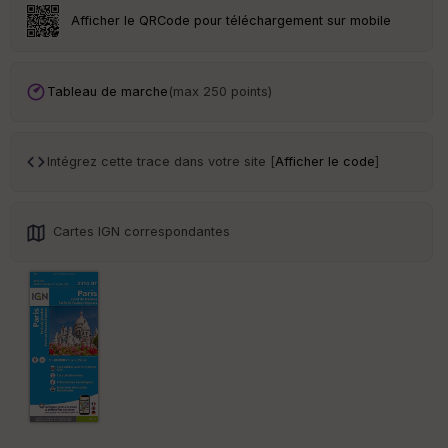
Afficher le QRCode pour téléchargement sur mobile
Tr
an
sp
ar
Tableau de marche
(max 250 points)
en
ce
Intégrez cette trace dans votre site [
Afficher le code
]
Po
int
illé
s
Cartes IGN correspondantes
S
e
n
s
St
re
et
Vi