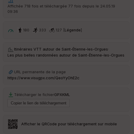
Po
Affichée 718 fois et téléchargée 77 fois depuis le 24.05.19
int
09:36
illé
s
180
333
127 [
Légende
]
S
e
n
Itinéraires VTT autour de
Saint-Étienne-les-Orgues
·
s
Les plus belles randonnées autour de Saint-Étienne-les-Orgues
St
re
URL permanente de la page
et
https://www.visugpx.com/QeoYyOhE2c
Vi
e
w
Télécharger le fichier
GPX
KML
Afficher le QRCode pour téléchargement sur mobile