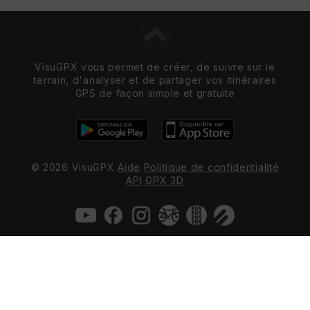
VisuGPX vous permet de créer, de suivre sur le
terrain, d'analyser et de partager vos itinéraires
GPS de façon simple et gratuite
© 2026 VisuGPX
Aide
Politique de confidentialité
API
GPX 3D