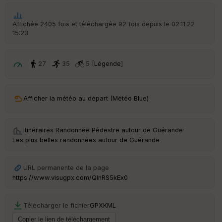
Affichée 2405 fois et téléchargée 92 fois depuis le 02.11.22
15:23
27
35
5 [
Légende
]
Afficher la météo au départ (Météo Blue)
Itinéraires Randonnée Pédestre autour de
Guérande
·
Les plus belles randonnées autour de Guérande
URL permanente de la page
https://www.visugpx.com/QInRS5kEx0
Télécharger le fichier
GPX
KML