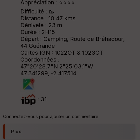
Appréciation : ⭐⭐⭐⭐
Difficulté : 🥾
Distance : 10.47 kms
Dénivelé : 23 m
Durée : 2H15
Départ : Camping, Route de Bréhadour,
44 Guérande
Cartes IGN : 1022OT & 1023OT
Coordonnées :
47°20'28.7"N 2°25'03.1"W
47.341299, -2.417514
: 31
Connectez-vous pour ajouter un commentaire
Plus