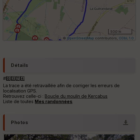
s
ki
lo
m
ét
ri
500 m
q
©
OpenStreetMap
contributors,
ODbL 1.0
u
e
s
C
Détails
o
u
#0️⃣3️⃣7️⃣4️⃣
v
La trace a été retravaillée afin de corriger les erreurs de
er
localisation GPS.
tu
Retrouvez celle-ci :
Boucle du moulin de Kercabus
re
Liste de toutes
Mes randonnées
IG
N
Aff
Photos
ic
he
r
d