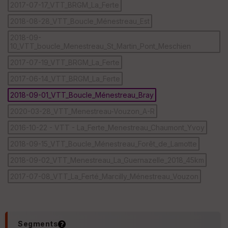
C
2017-07-17_VTT_BRGM_La_Ferte
ou
le
2018-08-28_VTT_Boucle_Ménestreau_Est
ur
2018-09-
10_VTT_boucle_Menestreau_St_Martin_Pont_Meschien
2017-07-19_VTT_BRGM_La_Ferte
2017-06-14_VTT_BRGM_La_Ferte
Ep
ai
2018-09-01_VTT_Boucle_Ménestreau_Bray
ss
eu
2020-03-28_VTT_Menestreau-Vouzon_A-R
r
2016-10-22 - VTT - La_Ferte_Menestreau_Chaumont_Yvoy
2018-09-15_VTT_Boucle_Ménestreau_Forêt_de_Lamotte
Tr
an
2018-09-02_VTT_Menestreau_La_Guernazelle_2018_45km
sp
ar
2017-07-08_VTT_La_Ferté_Marcilly_Ménestreau_Vouzon
en
ce
Po
int
Segments