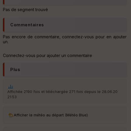
illé
s
Pas de segment trouvé
S
Commentaires
e
n
Pas encore de commentaire, connectez-vous pour en ajouter
s
un.
St
Connectez-vous pour ajouter un commentaire
re
et
Vi
Plus
e
w
Affichée 2190 fois et téléchargée 271 fois depuis le 28.06.20
21:53
Afficher la météo au départ (Météo Blue)