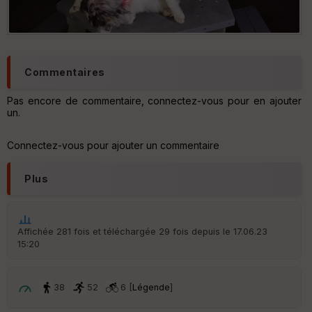
Po
int
illé
s
Commentaires
S
Pas encore de commentaire, connectez-vous pour en ajouter
e
un.
n
s
Connectez-vous pour ajouter un commentaire
St
Plus
re
et
Vi
e
w
Affichée 281 fois et téléchargée 29 fois depuis le 17.06.23
15:20
38
52
6 [
Légende
]