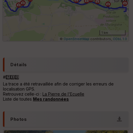
e
s
ki
lo
m
ét
ri
1 km
q
©
OpenStreetMap
contributors,
ODbL 1.0
u
e
s
C
Détails
o
u
#7️⃣3️⃣3️⃣
v
La trace a été retravaillée afin de corriger les erreurs de
er
localisation GPS.
tu
Retrouvez celle-ci :
La Pierre de l'Ecuelle
re
Liste de toutes
Mes randonnées
IG
N
Aff
Photos
ic
he
r