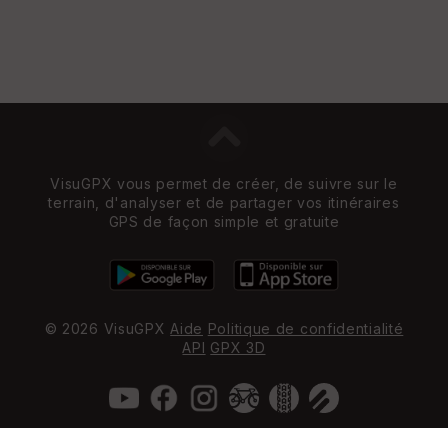
VisuGPX vous permet de créer, de suivre sur le
terrain, d'analyser et de partager vos itinéraires
GPS de façon simple et gratuite
© 2026 VisuGPX
Aide
Politique de confidentialité
API
GPX 3D