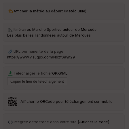
ar
Afficher la météo au départ (Météo Blue)
ri
v
é
e
Itinéraires Marche Sportive autour de
Mercuès
·
Les plus belles randonnées autour de Mercuès
C
ou
le
URL permanente de la page
ur
https://www.visugpx.com/NbzfSayn29
Télécharger le fichier
GPX
KML
Ep
ai
ss
eu
r
Afficher le QRCode pour téléchargement sur mobile
Tr
an
Intégrez cette trace dans votre site [
Afficher le code
]
sp